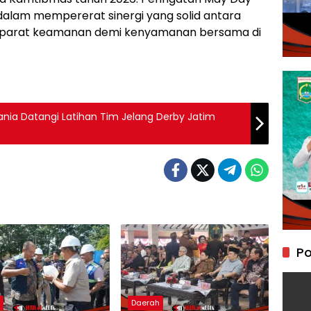
dalam mempererat sinergi yang solid antara
n aparat keamanan demi kenyamanan bersama di
mania Datangi Latihan Tim Jelang Derby Jatim
Po
h
Daerah