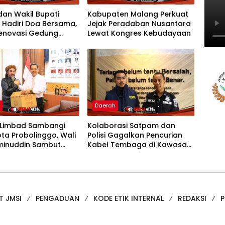
dan Wakil Bupati
Kabupaten Malang Perkuat
 Hadiri Doa Bersama,
Jejak Peradaban Nusantara
Renovasi Gedung
Lewat Kongres Kebudayaan
Imigrasi
h
Daerah
 Limbad Sambangi
Kolaborasi Satpam dan
ota Probolinggo, Wali
Polisi Gagalkan Pencurian
minuddin Sambut
Kabel Tembaga di Kawasan
 Kunjungan
Industri Gresik
ahmi
T JMSI
PENGADUAN
KODE ETIK INTERNAL
REDAKSI