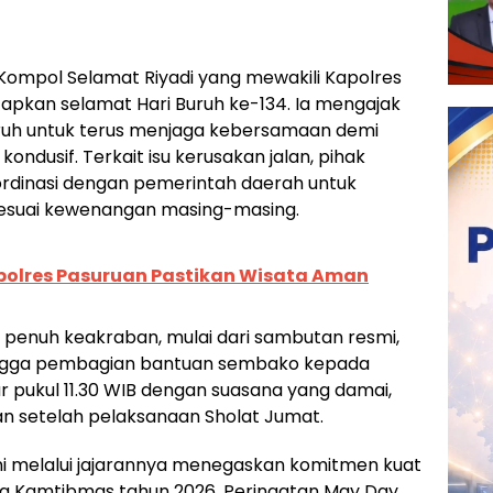
Kompol Selamat Riyadi yang mewakili Kapolres
apkan selamat Hari Buruh ke-134. Ia mengajak
ruh untuk terus menjaga kebersamaan demi
ondusif. Terkait isu kerusakan jalan, pihak
rdinasi dengan pemerintah daerah untuk
sesuai kewenangan masing-masing.
apolres Pasuruan Pastikan Wisata Aman
 penuh keakraban, mulai dari sambutan resmi,
ngga pembagian bantuan sembako kepada
ar pukul 11.30 WIB dengan suasana yang damai,
an setelah pelaksanaan Sholat Jumat.
ni melalui jajarannya menegaskan komitmen kuat
 Kamtibmas tahun 2026. Peringatan May Day