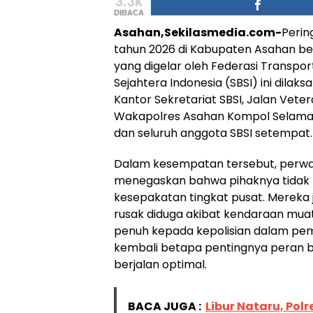
3.3k
DIBACA
Asahan,Sekilasmedia.com-
Perin
tahun 2026 di Kabupaten Asahan ber
yang digelar oleh Federasi Transport
Sejahtera Indonesia (SBSI) ini dilak
Kantor Sekretariat SBSI, Jalan Vetera
Wakapolres Asahan Kompol Selamat
dan seluruh anggota SBSI setempat.
Dalam kesempatan tersebut, perwa
menegaskan bahwa pihaknya tidak me
kesepakatan tingkat pusat. Mereka j
rusak diduga akibat kendaraan mua
penuh kepada kepolisian dalam pemb
kembali betapa pentingnya peran b
berjalan optimal.
BACA JUGA :
Libur Nataru, Pol