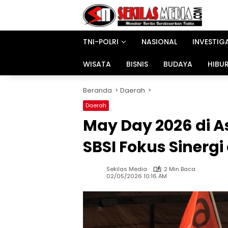
Langsung
ke
konten
TNI-POLRI
NASIONAL
INVESTIG
WISATA
BISNIS
BUDAYA
HIBU
Beranda
Daerah
Daerah
May Day 2026 di A
SBSI Fokus Sinerg
Sekilas Media
2 Min Baca
02/05/2026 10:16 AM