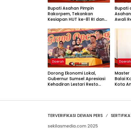
Bupati Asahan Pimpin
Bupati 
Rakorpem, Tekankan
Asahan
Kesiapan HUT ke-81 RI dan
Awali 
Penyusunan Program
Kantor 
Prioritas 2027
Daerah
Daera
Dorong Ekonomi Lokal,
Master
Gubernur Sumsel Apresiasi
Balai K
Kehadiran Lestari Resto
Kota A
Dengan Promo Grand
Hangat
Opening 50%
Silatur
TERVERIFIKASI DEWAN PERS
SERTIFIKA
sekilasmedia.com 2025