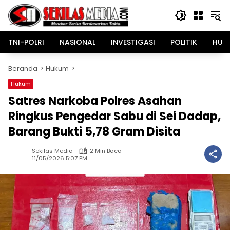
Langsung
ke
konten
TNI-POLRI
NASIONAL
INVESTIGASI
POLITIK
HUK
Beranda
Hukum
Hukum
Satres Narkoba Polres Asahan
Ringkus Pengedar Sabu di Sei Dadap,
Barang Bukti 5,78 Gram Disita
Sekilas Media
2 Min Baca
11/05/2026 5:07 PM