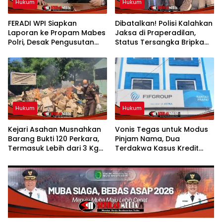
Hukum
Hukum
FERADI WPI Siapkan
Dibatalkan! Polisi Kalahkan
Laporan ke Propam Mabes
Jaksa di Praperadilan,
Polri, Desak Pengusutan
Status Tersangka Bripka
Tuntas Dugaan Dalang
YML Gugur dan Segera
Penculikan Aktivis
dibebaskan
Kesehatan UUN
Hukum
Hukum
Kejari Asahan Musnahkan
Vonis Tegas untuk Modus
Barang Bukti 120 Perkara,
Pinjam Nama, Dua
Termasuk Lebih dari 3 Kg
Terdakwa Kasus Kredit
Sabu
Bodong FIFGROUP
Rantauprapat Dijatuhi
Hukuman