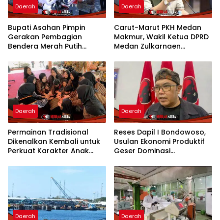
Daerah
Daerah
Bupati Asahan Pimpin
Carut-Marut PKH Medan
Gerakan Pembagian
Makmur, Wakil Ketua DPRD
Bendera Merah Putih
Medan Zulkarnaen
Semarakkan Bulan
Pertanyakan Keseriusan
Kemerdekaan
Pemko Salurkan Bansos
Daerah
Daerah
Permainan Tradisional
Reses Dapil I Bondowoso,
Dikenalkan Kembali untuk
Usulan Ekonomi Produktif
Perkuat Karakter Anak
Geser Dominasi
Kota Mojokerto
Infrastruktur
Daerah
Daerah