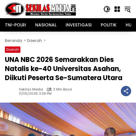
Langsung
ke
konten
TNI-POLRI
NASIONAL
INVESTIGASI
POLITIK
HUK
Beranda
Daerah
Daerah
UNA NBC 2026 Semarakkan Dies
Natalis ke-40 Universitas Asahan,
Diikuti Peserta Se-Sumatera Utara
Sekilas Media
3 Min Baca
11/05/2026 3:28 PM