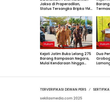
Jaksa di Praperadilan,
Barang 
Status Tersangka Bripka YML
Termasu
Gugur dan Segera
Sabu
dibebaskan
Hukum
Hukum
Kejati Jatim Buka Lelang 275
Dua Pe
Barang Rampasan Negara,
Grobog
Mulai Kendaraan hingga
Lamonga
Tanah
Gram S
TERVERIFIKASI DEWAN PERS
SERTIFIKA
sekilasmedia.com 2025