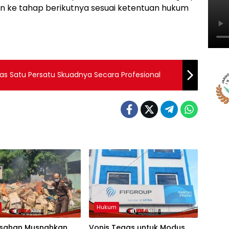
n ke tahap berikutnya sesuai ketentuan hukum
as Satu Persatu Skuadnya Secara Profesional
Hukum
 Asahan Musnahkan
Vonis Tegas untuk Modus