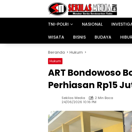
Langsung
ke
konten
TNI-POLRI
NASIONAL
INVESTIG
WISATA
BISNIS
BUDAYA
HIBU
Beranda
Hukum
Hukum
ART Bondowoso Bo
Perhiasan Rp15 Ju
Sekilas Media
2 Min Baca
24/06/2026 10:16 PM