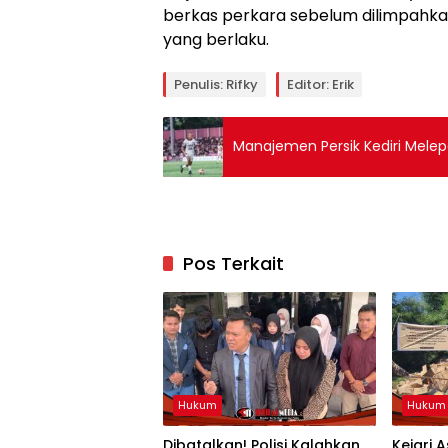
berkas perkara sebelum dilimpahka
yang berlaku.
Penulis: Rifky
Editor: Erik
Manajemen Persik Kediri Melep
Pos Terkait
Hukum
Hukum
Dibatalkan! Polisi Kalahkan
Kejari