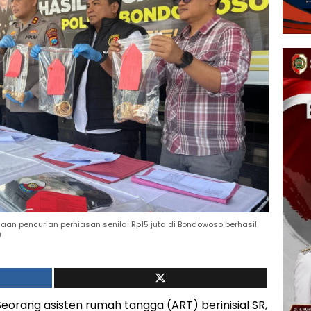
ugaan pencurian perhiasan senilai Rp15 juta di Bondowoso berhasil
)
eorang asisten rumah tangga (ART) berinisial SR,