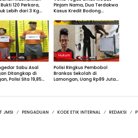
Bukti 120 Perkara,
Pinjam Nama, Dua Terdakwa
k Lebih dari 3 Kg
Kasus Kredit Bodong
FIFGROUP Rantauprapat
Dijatuhi Hukuman
Hukum
ngedar Sabu Asal
Polisi Ringkus Pembobol
an Ditangkap di
Brankas Sekolah di
n, Polisi Sita 19,85
Lamongan, Uang Rp89 Juta
abu
Raib
T JMSI
PENGADUAN
KODE ETIK INTERNAL
REDAKSI