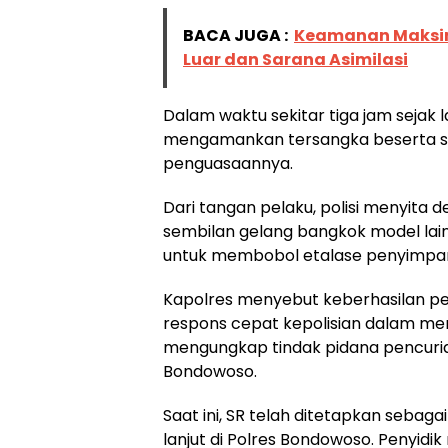
BACA JUGA :
Keamanan Maksima
Luar dan Sarana Asimilasi
Dalam waktu sekitar tiga jam sejak 
mengamankan tersangka beserta se
penguasaannya.
Dari tangan pelaku, polisi menyita 
sembilan gelang bangkok model lain
untuk membobol etalase penyimpan
Kapolres menyebut keberhasilan pe
respons cepat kepolisian dalam men
mengungkap tindak pidana pencurian
Bondowoso.
Saat ini, SR telah ditetapkan sebag
lanjut di Polres Bondowoso. Penyi