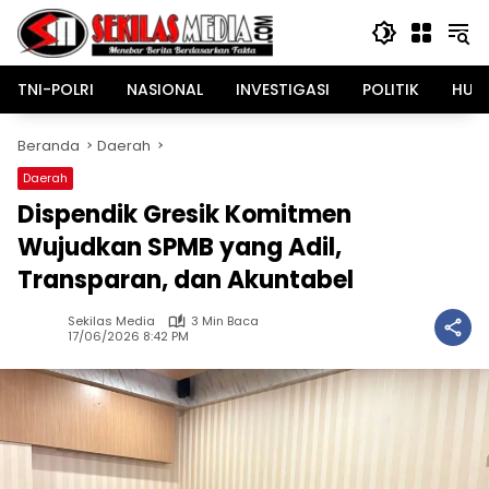
Langsung
ke
konten
TNI-POLRI
NASIONAL
INVESTIGASI
POLITIK
HUK
Beranda
Daerah
Daerah
Dispendik Gresik Komitmen
Wujudkan SPMB yang Adil,
Transparan, dan Akuntabel
Sekilas Media
3 Min Baca
17/06/2026 8:42 PM