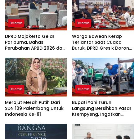
Daerah
Daerah
DPRD Mojokerto Gelar
Warga Bawean Kerap
Paripurna, Bahas
Terlantar Saat Cuaca
Perubahan APBD 2026 dan
Buruk, DPRD Gresik Dorong
Empat Ranperda
Penambahan Armada
Daerah
Daerah
Merajut Merah Putih Dari
Bupati Yani Turun
SDN 109 Palembang Untuk
Langsung Bersihkan Pasar
Indonesia Ke-81
Krempyeng, Ingatkan
Ancaman Kemarau
Panjang