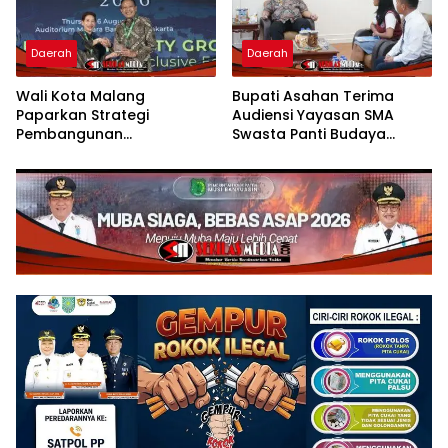
Daerah
Daerah
Wali Kota Malang
Bupati Asahan Terima
Paparkan Strategi
Audiensi Yayasan SMA
Pembangunan
Swasta Panti Budaya
Berkelanjutan di Forum
Kisaran, Apresiasi Prestasi
Nasional CNN Indonesia
Grace Natalie Sagala