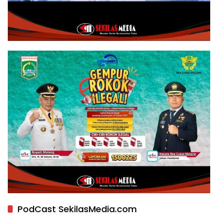
PodCast SekilasMedia.com