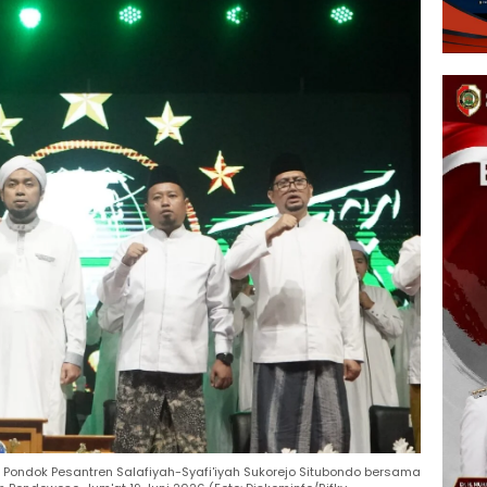
suh Pondok Pesantren Salafiyah-Syafi'iyah Sukorejo Situbondo bersama