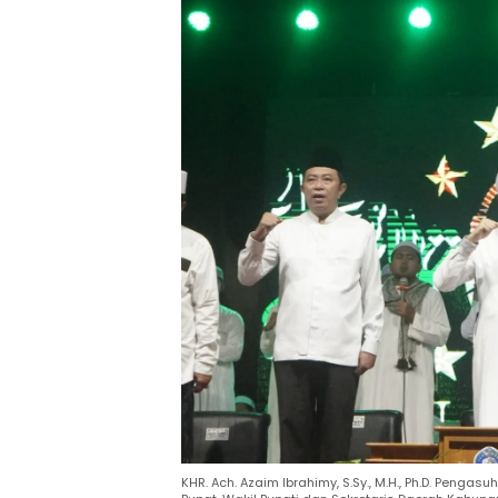
KHR. Ach. Azaim Ibrahimy, S.Sy., M.H., Ph.D. Penga