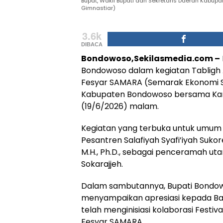
Bupat, Wakil Bupati dan Sekretaris Daerah Kabupan
Gimnastiar)
3.6k
DIBACA
Bondowoso,Sekilasmedia.com –
Bondowoso dalam kegiatan Tabligh A
Fesyar SAMARA (Semarak Ekonomi Sy
Kabupaten Bondowoso bersama Kant
(19/6/2026) malam.
Kegiatan yang terbuka untuk umum
Pesantren Salafiyah Syafi’iyah Sukor
M.H., Ph.D., sebagai penceramah uta
Sokarajjeh.
Dalam sambutannya, Bupati Bondowo
menyampaikan apresiasi kepada Ban
telah menginisiasi kolaborasi Fest
Fesyar SAMARA.