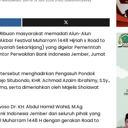
 Bondowoso. Jum'at 19 Juni 2026 (Foto: Diskominfo/Rifky
Ribuan masyarakat memadati Alun-Alun
kbar Festival Muharram 1448 Hijriah x Road to
ariah Sekarkijang) yang digelar Pemerintah
or Perwakilan Bank Indonesia Jember, Jumat
 tersebut menghadirkan Pengasuh Pondok
ejo Situbondo, KHR. Achmad Azaim Ibrahimy, S.Sy.,
ma, serta dimeriahkan oleh Majelis Sholawat
so Dr. KH. Abdul Hamid Wahid, M.Ag.
k Indonesia Jember dan seluruh pihak yang
ival Muharram 1448 H dengan gerakan Road to