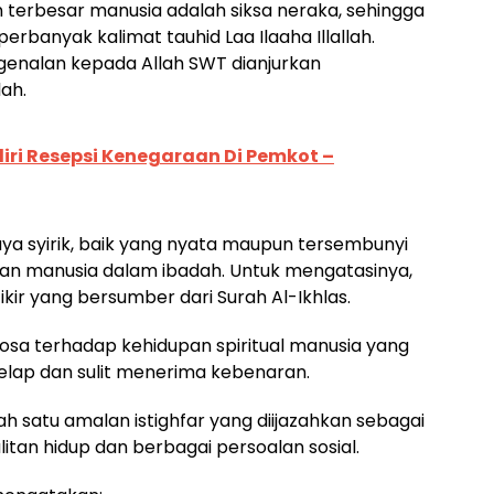
terbesar manusia adalah siksa neraka, sehingga
rbanyak kalimat tauhid Laa Ilaaha Illallah.
nalan kepada Allah SWT dianjurkan
ah.
iri Resepsi Kenegaraan Di Pemkot –
aya syirik, baik yang nyata maupun tersembunyi
ian manusia dalam ibadah. Untuk mengatasinya,
r yang bersumber dari Surah Al-Ikhlas.
osa terhadap kehidupan spiritual manusia yang
lap dan sulit menerima kebenaran.
 satu amalan istighfar yang diijazahkan sebagai
itan hidup dan berbagai persoalan sosial.