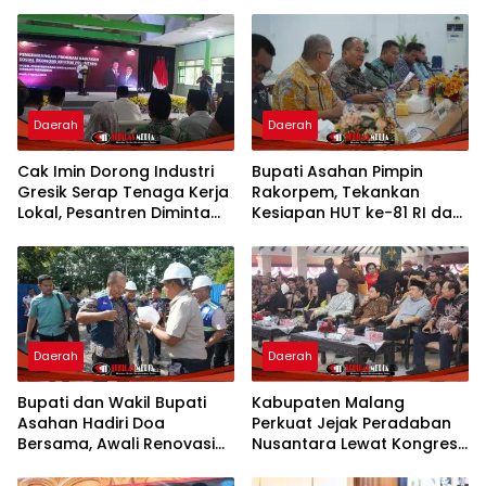
Daerah
Daerah
Cak Imin Dorong Industri
Bupati Asahan Pimpin
Gresik Serap Tenaga Kerja
Rakorpem, Tekankan
Lokal, Pesantren Diminta
Kesiapan HUT ke-81 RI dan
Jadi Pusat Pemberdayaan
Penyusunan Program
Prioritas 2027
Daerah
Daerah
Bupati dan Wakil Bupati
Kabupaten Malang
Asahan Hadiri Doa
Perkuat Jejak Peradaban
Bersama, Awali Renovasi
Nusantara Lewat Kongres
Gedung Kantor Imigrasi
Kebudayaan