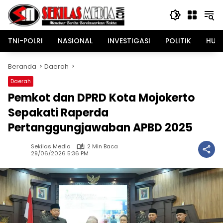
Langsung
ke
konten
TNI-POLRI
NASIONAL
INVESTIGASI
POLITIK
HUK
Beranda
Daerah
Daerah
Pemkot dan DPRD Kota Mojokerto
Sepakati Raperda
Pertanggungjawaban APBD 2025
Sekilas Media
2 Min Baca
29/06/2026 5:36 PM