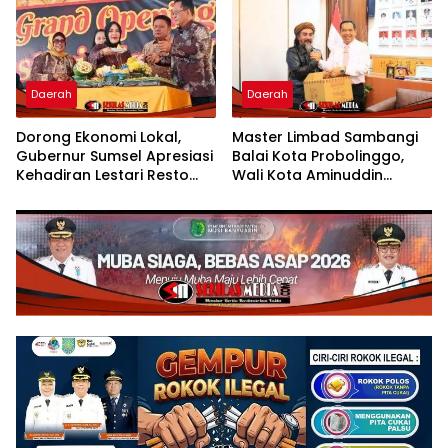
Daerah
Daerah
Dorong Ekonomi Lokal,
Master Limbad Sambangi
Gubernur Sumsel Apresiasi
Balai Kota Probolinggo,
Kehadiran Lestari Resto
Wali Kota Aminuddin
Dengan Promo Grand
Sambut Hangat Kunjungan
Opening 50%
Silaturahmi