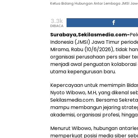
Ketua Bidang Hubungan Antar Lembaga JMSI Jawa 
3.3k
DIBACA
Surabaya,Sekilasmedia.com-
Pel
Indonesia (JMSI) Jawa Timur perio
Mirama, Rabu (10/6/2026), tidak h
organisasi perusahaan pers siber t
menjadi awal penguatan kolaborasi
utama kepengurusan baru.
Kepercayaan untuk memimpin Bida
Nyoto Wibowo, M.H, yang dikenal seb
Sekilasmedia.com. Bersama Sekreta
mampu membangun jejaring strategi
akademisi, organisasi profesi, hing
Menurut Wibowo, hubungan antarlem
memperkuat posisi media siber seb