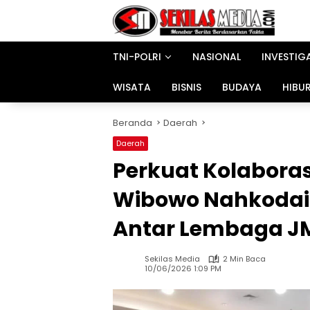
Langsung
ke
konten
TNI-POLRI
NASIONAL
INVESTIG
WISATA
BISNIS
BUDAYA
HIBU
Beranda
Daerah
Daerah
Perkuat Kolaborasi
Wibowo Nahkodai
Antar Lembaga JM
Sekilas Media
2 Min Baca
10/06/2026 1:09 PM