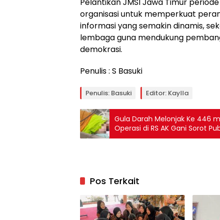
Pelantikan JMSI Jawa Timur perio
organisasi untuk memperkuat peran
informasi yang semakin dinamis, s
lembaga guna mendukung pembangu
demokrasi.
Penulis : S Basuki
Penulis: Basuki
Editor: Kaylla
Gula Darah Melonjak Ke 446 m
Operasi di RS AK Gani Sorot Pub
Pos Terkait