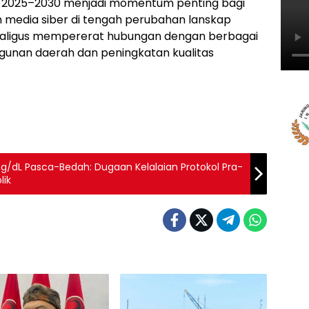
de 2025–2030 menjadi momentum penting bagi
 media siber di tengah perubahan lanskap
ekaligus mempererat hubungan dengan berbagai
nan daerah dan peningkatan kualitas
g/dL Pasca-Bedah: Dugaan Kelalaian Protokol Pra-
lik