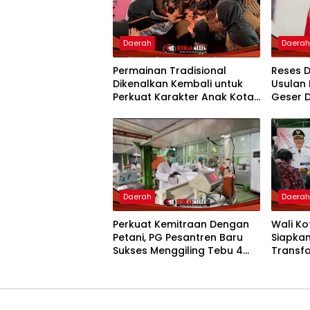
Daerah
Daera
Permainan Tradisional
Reses D
Dikenalkan Kembali untuk
Usulan 
Perkuat Karakter Anak Kota
Geser D
Mojokerto
Daerah
Daera
Perkuat Kemitraan Dengan
Wali Ko
Petani, PG Pesantren Baru
Siapka
Sukses Menggiling Tebu 4
Transfo
Juta Kuintal di Hari ke-75
Pelayan