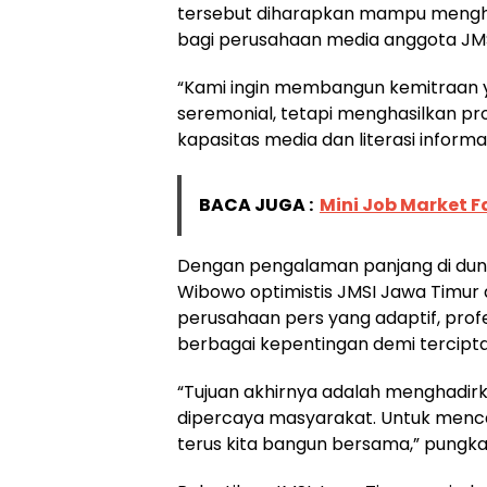
tersebut diharapkan mampu meng
bagi perusahaan media anggota JMSI
“Kami ingin membangun kemitraan y
seremonial, tetapi menghasilkan 
kapasitas media dan literasi inform
BACA JUGA :
Mini Job Market Fa
Dengan pengalaman panjang di dunia j
Wibowo optimistis JMSI Jawa Timur 
perusahaan pers yang adaptif, pro
berbagai kepentingan demi tercipta
“Tujuan akhirnya adalah menghadir
dipercaya masyarakat. Untuk menca
terus kita bangun bersama,” pungka