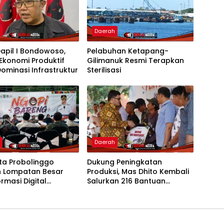
h
Daerah
apil I Bondowoso,
Pelabuhan Ketapang-
Ekonomi Produktif
Gilimanuk Resmi Terapkan
ominasi Infrastruktur
Sterilisasi
h
Daerah
ta Probolinggo
Dukung Peningkatan
n Lompatan Besar
Produksi, Mas Dhito Kembali
rmasi Digital
Salurkan 216 Bantuan
an Publik
Pertanian Bagi Petani