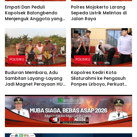
Empati Dan Peduli
Polres Mojokerto Larang
Kapolsek Balongbendo
Sepeda Listrik Melintas di
Menjenguk Anggota yang
Jalan Raya
Sakit
POLISIKU
POLISIKU
Buduran Membara, Adu
Kapolres Kediri Kota
Sambitan Layang-Layang
Silaturahmi ke Pengasuh
Jadi Magnet Perayaan HUT
Ponpes Lirboyo, Perkuat
RI ke-81
Sinergi Polri dan Ulama