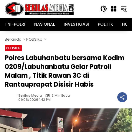
Langsung
ke
konten
TNI-POLRI
NASIONAL
INVESTIGASI
POLITIK
HUK
Beranda
POLISIKU
POLISIKU
Polres Labuhanbatu bersama Kodim
0209/Labuhanbatu Gelar Patroli
Malam , Titik Rawan 3C di
Rantauprapat Disisir Habis
Sekilas Media
3 Min Baca
01/06/2026 1:42 PM