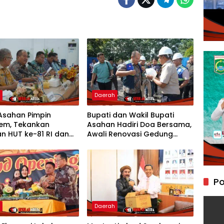
h
Daerah
Asahan Pimpin
Bupati dan Wakil Bupati
em, Tekankan
Asahan Hadiri Doa Bersama,
n HUT ke-81 RI dan
Awali Renovasi Gedung
unan Program
Kantor Imigrasi
as 2027
Po
h
Daerah