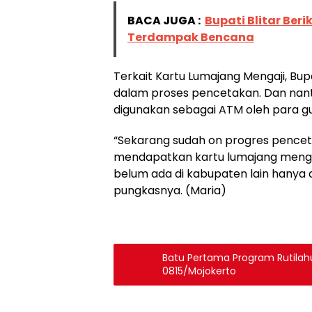
BACA JUGA :
Bupati Blitar Be
Terdampak Bencana
Terkait Kartu Lumajang Mengaji, Bup
dalam proses pencetakan. Dan nanti
digunakan sebagai ATM oleh para gur
“Sekarang sudah on progres penceta
mendapatkan kartu lumajang mengaji
belum ada di kabupaten lain hanya a
pungkasnya. (Maria)
Batu Pertama Program Rutilahu
0815/Mojokerto