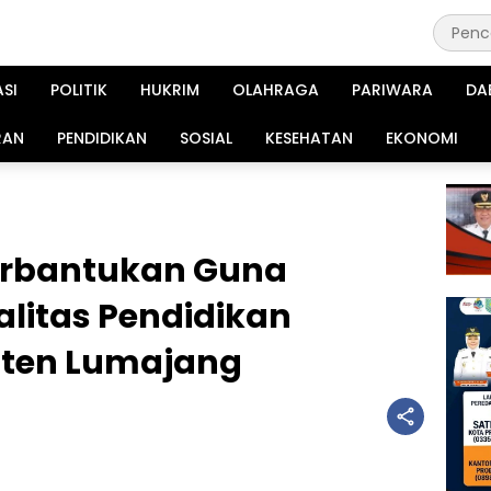
ASI
POLITIK
HUKRIM
OLAHRAGA
PARIWARA
DA
RAN
PENDIDIKAN
SOSIAL
KESEHATAN
EKONOMI
perbantukan Guna
litas Pendidikan
ten Lumajang