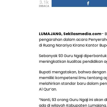
3.1k
DIBACA
LUMAJANG, Sekilasmedia.com
– 
pengarahan dalam acara Penyerahan
di Ruang Narariya Kirana Kantor Bup
Sebanyak 93 Guru Ngaji diperbantuk
meningkatkan kualitas pendidikan ag
Bupati mengatakan, bahwa dengan 
memiliki kompetensi ilmu tentang 
melahirkan standar baru dalam pe
Al Qur’an.
“Nanti, 93 orang Guru Ngaji ini aka
ada di wilayah Kabupaten Lumajang.