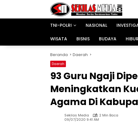
Langsung
ke
konten
TNI-POLRI
NASIONAL
INVESTIG
WISATA
BISNIS
BUDAYA
HIBU
Beranda
Daerah
Daerah
93 Guru Ngaji Di
Meningkatkan Kua
Agama Di Kabupa
Sekilas Media
2 Min Baca
09/07/2020 9:41 AM