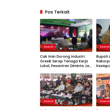
Pos Terkait
Daerah
Daera
Cak Imin Dorong Industri
Bupati 
Gresik Serap Tenaga Kerja
Rakorp
Lokal, Pesantren Diminta Jadi
Kesiapa
Pusat Pemberdayaan
Penyus
Priorit
Daerah
Daera