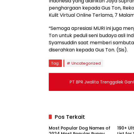
Indonesia yang didirikan Jaya Sup
penghargaan kepada Gus Ton, Rek
Kulit Virtual Online Terlama, 7 Malam
“Semoga apresiasi MURI ini juga me
Ton untuk peduli seni budaya asli In
Syamsuddin saat memberi sambuta
diserahkan kepada Gus Ton. (Sis).
Tag:
Uncategorized
PT BPR Jwalita Trenggalek Gan
Pos Terkait
Most Popular Dog Names of
190+ U
2024 Most Popular Puppy
List fo