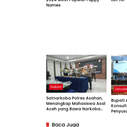
Names
Hukum
Uncate
Satnarkoba Polres Asahan,
Bupati 
Menangkap Mahasiswa Asal
Konsult
Aceh yang Bawa Narkoba
Penyus
jenis Liquid Vave
2025-R
Baca Juga