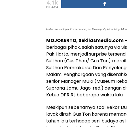
4.1k
DIBACA
Foto: Siswahyu Kurniawan, Sri Widayati, Gus Haji Ma
MOJOKERTO, Sekilasmedia.com 
berbagai pihak, salah satunya via 
Pak Harto, menjadi surprise tersendir
Sulthon (Gus Thon/ Gus Ton) meraih
Sulthon Pemrakarsa Dan Penyelengg
Malam. Penghargaan yang diserahka
senior Manager MURI (Museum Rekor 
Suprana Jamu Jago, red.) dengan di
Ketua DPR RI, beberapa waktu lalu.
Meskipun sebenarnya soal Rekor Du
layak diraih Gus Ton karena memang
tahun lalu terhadap seni budaya asli 