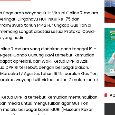
 Pagelaran Wayang Kulit Virtual Online 7 malam
ringati Dirgahayu HUT NKRI ke-75 dan
rram/Syuro tahun 1442 H.,” ungkap Gus Ton di
memang sangat dibatasi sesuai Protokol Covid-
 yang hadir.
 online 7 malam yang diadakan pada tanggal 19 –
 Ngesti Gondo Gunung Kawi tersebut, kemudian
apat apresiasi, dari Wakil Ketua DPR RI Azis
tua DPR RI tersebut, dengan berbagai alasan.
 Merdeka 17 Agustus tahun 1945, barulah Gus Ton,
akan wayang kulit virtual online 7 malam untuk
Po
kil Ketua DPR RI tersebut, kemudian memunculkan
t dan media untuk mengusulkan agar Gus Ton
h melalui berbagai kajian MURI (Museum Rekor