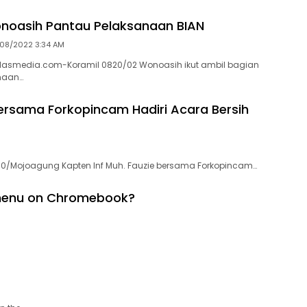
noasih Pantau Pelaksanaan BIAN
08/2022 3:34 AM
kilasmedia.com-Koramil 0820/02 Wonoasih ikut ambil bagian
naan…
rsama Forkopincam Hadiri Acara Bersih
/Mojoagung Kapten Inf Muh. Fauzie bersama Forkopincam…
 menu on Chromebook?