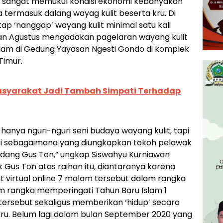
ng sangat memukul kondisi ekonomi kebanyakan
 termasuk dalang wayag kulit beserta kru. Di
etap ‘nanggap’ wayang kulit minimal satu kali
lan Agustus mengadakan pagelaran wayang kulit
malam di Gedung Yayasan Ngesti Gondo di komplek
Timur.
syarakat Jadi Tambah Simpati Terhadap
hanya nguri-nguri seni budaya wayang kulit, tapi
uripi sebagaimana yang diungkapkan tokoh pelawak
undang Gus Ton,” ungkap Siswahyu Kurniawan
us Ton atas raihan itu, diantaranya karena
 virtual online 7 malam tersebut dalam rangka
m rangka memperingati Tahun Baru Islam 1
tersebut sekaligus memberikan ‘hidup’ secara
kru. Belum lagi dalam bulan September 2020 yang