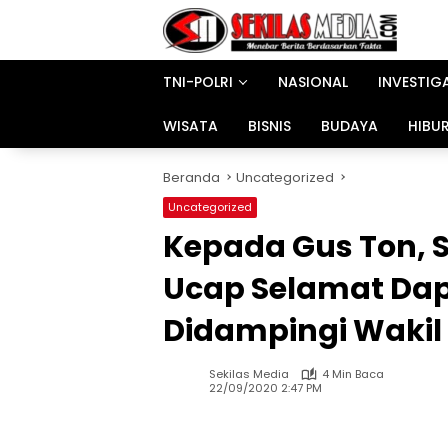
Langsung
ke
konten
TNI-POLRI
NASIONAL
INVESTIG
WISATA
BISNIS
BUDAYA
HIBU
Beranda
Uncategorized
Uncategorized
Kepada Gus Ton, 
Ucap Selamat Dap
Didampingi Wakil 
Sekilas Media
4 Min Baca
22/09/2020 2:47 PM