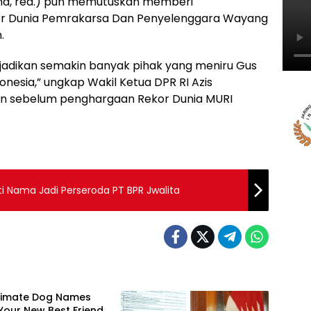
rana, red.) pun memutuskan memberi
or Dunia Pemrakarsa Dan Penyelenggara Wayang
.
njadikan semakin banyak pihak yang meniru Gus
donesia,” ungkap Wakil Ketua DPR RI Azis
n sebelum penghargaan Rekor Dunia MURI
ti Nama Jadi Perseroda PT BPR Jwalita
ltimate Dog Names
r Your New Best Friend