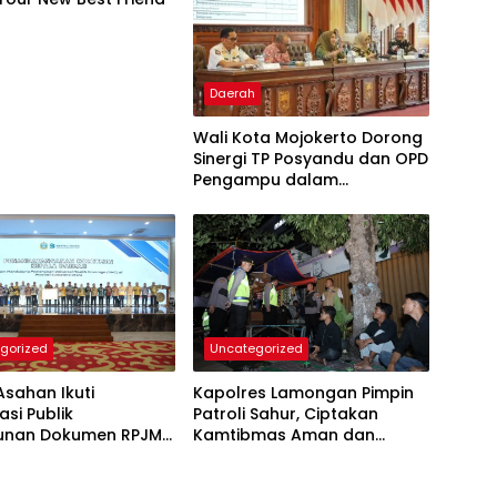
Daerah
Wali Kota Mojokerto Dorong
Sinergi TP Posyandu dan OPD
Pengampu dalam
Penguatan Kelembagaan
Posyandu 6 SPM
gorized
Uncategorized
Asahan Ikuti
Kapolres Lamongan Pimpin
asi Publik
Patroli Sahur, Ciptakan
unan Dokumen RPJMD
Kamtibmas Aman dan
KPD 2026.
Kondusif Selama Bulan
Ramadhan