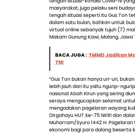
tengah situasi-kondisi Covid-19 ya
masyarakat, juga pelaku seni budaya
tengah situasi seperti itu Gus Ton t
dalam satu bulan, bahkan untuk bu
virtual online sebanyak tujuh (7) 
Makam Gunung Kawi, Malang, Jawa 
BACA JUGA :
TMMD Jadikan Ma
TNI
“Gus Ton bukan hanya uri-uri, bukan 
lebih jauh dari itu yaitu ngurip-ng
nasional Abah Kirun yang sering di
seraya mengucapkan selamat untuk G
mengadakan pagelaran wayang kulit
Dirgahayu HUT ke-75 NKRI dan dala
Muharram/Syuro 1442 H. Pagelaran 
ekonomi bagi para dalang beserta 