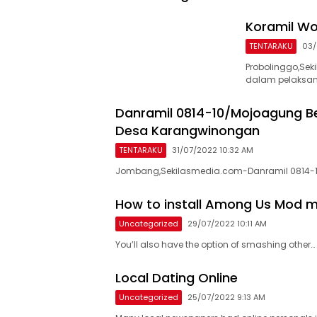
Koramil Wo
TENTARAKU
03/
Probolinggo,Se
dalam pelaksa
Danramil 0814-10/Mojoagung Be
Desa Karangwinongan
TENTARAKU
31/07/2022 10:32 AM
Jombang,Sekilasmedia.com-Danramil 0814-10
How to install Among Us Mod
Uncategorized
29/07/2022 10:11 AM
You’ll also have the option of smashing other…
Local Dating Online
Uncategorized
25/07/2022 9:13 AM