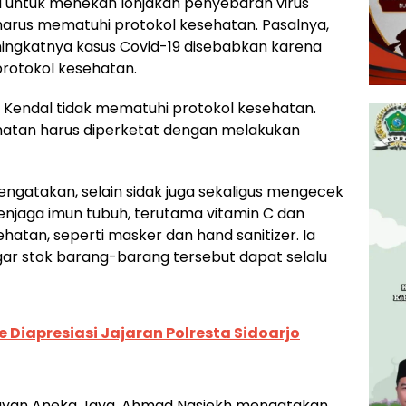
ra untuk menekan lonjakan penyebaran virus
arus mematuhi protokol kesehatan. Pasalnya,
ningkatnya kasus Covid-19 disebabkan karena
rotokol kesehatan.
i Kendal tidak mematuhi protokol kesehatan.
ehatan harus diperketat dengan melakukan
mengatakan, selain sidak juga sekaligus mengecek
njaga imun tubuh, terutama vitamin C dan
atan, seperti masker dan hand sanitizer. Ia
ar stok barang-barang tersebut dapat selalu
e Diapresiasi Jajaran Polresta Sidoarjo
layan Aneka Jaya, Ahmad Nasiekh mengatakan,