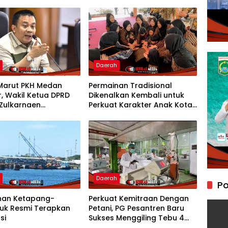
h
Daerah
Marut PKH Medan
Permainan Tradisional
, Wakil Ketua DPRD
Dikenalkan Kembali untuk
Zulkarnaen
Perkuat Karakter Anak Kota
yakan Keseriusan
Mojokerto
Salurkan Bansos
h
Daerah
Po
han Ketapang-
Perkuat Kemitraan Dengan
nuk Resmi Terapkan
Petani, PG Pesantren Baru
si
Sukses Menggiling Tebu 4
Juta Kuintal di Hari ke-75