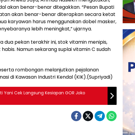
dal akan benar-benar ditegakkan. “Pesan Bupati
hatan akan benar-benar diterapkan secara ketat
mua karyawan harus menggunakan dobel masker,
nyebaranya lebih meningkat,” ujarnya.
a pekan terakhir ini, stok vitamin menipis,
t habis. Namun sekarang suplai vitamin C sudah
 beserta rombongan melanjutkan pejalanan
si di Kawasan Industri Kendal (KIK).(Supriyadi)
ati Yani Cek Langsung Kesiapan GOR Joko