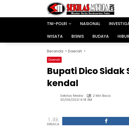
Langsung
ke
konten
TNI-POLRI
NASIONAL
INVESTIG
WISATA
BISNIS
BUDAYA
HIBU
Beranda
Daerah
Daerah
Bupati Dico Sidak
kendal
Sekilas Media
2 Min Baca
30/06/2021 6:18 AM
1.8k
DIBACA