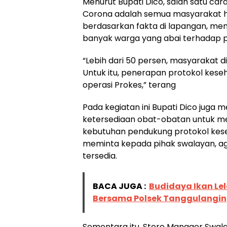
Menurut Bupati Dico, salah satu ca
Corona adalah semua masyarakat h
berdasarkan fakta di lapangan, me
banyak warga yang abai terhadap p
“Lebih dari 50 persen, masyarakat d
Untuk itu, penerapan protokol kes
operasi Prokes,” terang
Pada kegiatan ini Bupati Dico juga 
ketersediaan obat-obatan untuk me
kebutuhan pendukung protokol keseh
meminta kepada pihak swalayan, ag
tersedia.
BACA JUGA :
Budidaya Ikan Lel
Bersama Polsek Tanggulangin
Sementara itu, Store Manager Swa