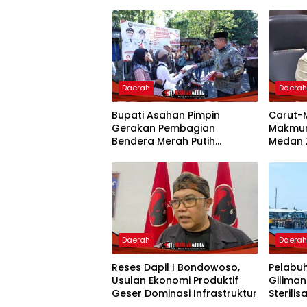
Daerah
Daera
Bupati Asahan Pimpin
Carut-
Gerakan Pembagian
Makmur
Bendera Merah Putih
Medan 
Semarakkan Bulan
Pertan
Kemerdekaan
Pemko 
Daerah
Daera
Reses Dapil I Bondowoso,
Pelabu
Usulan Ekonomi Produktif
Gilima
Geser Dominasi Infrastruktur
Sterilisa