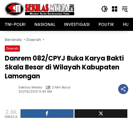
Langsung
ke
konten
TNI-POLRI
NASIONAL
INVESTIGASI
POLITIK
HUK
Beranda
Daerah
Daerah
Danrem 082/CPYJ Buka Karya Bakti
Skala Besar di Wilayah Kabupaten
Lamongan
Sekilas Media
2 Min Baca
30/06/2021 5:43 AM
2.8k
DIBACA