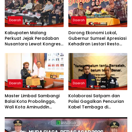
Daerah
Daerah
Kabupaten Malang
Dorong Ekonomi Lokal,
Perkuat Jejak Peradaban
Gubernur Sumsel Apresiasi
Nusantara Lewat Kongres
Kehadiran Lestari Resto
Kebudayaan
Dengan Promo Grand
Opening 50%
Daerah
Daerah
Master Limbad Sambangi
Kolaborasi Satpam dan
Balai Kota Probolinggo,
Polisi Gagalkan Pencurian
Wali Kota Aminuddin
Kabel Tembaga di
Sambut Hangat Kunjungan
Kawasan Industri Gresik
Silaturahmi