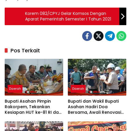
Korem 082/CPYJ Gelar Komsos Dengan
Aparat Pemerintah Semester I Tahun 2021
Pos Terkait
Daerah
Daerah
Bupati Asahan Pimpin
Bupati dan Wakil Bupati
Rakorpem, Tekankan
Asahan Hadiri Doa
Kesiapan HUT ke-81 RI dan
Bersama, Awali Renovasi
Penyusunan Program
Gedung Kantor Imigrasi
Prioritas 2027