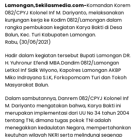
Lamongan,Sekilasmedia.com-
Komandan Korem
082/CPYJ Kolonel Inf M. Dariyanto, melaksanakan
kunjungan kerja ke Kodim 0812/Lamongan dalam
rangka pembukaan kegiatan Karya Bakti di Desa
Balun, Kec. Turi Kabupaten Lamongan.
Rabu, (30/06/2021)
Hadir dalam kegiatan tersebut Bupati Lamongan DR.
H. Yuhronur Efendi MBA.Dandim 0812/Lamongan
Letkol Inf Sidik Wiyono, Kapolres Lamongan AKBP
Miko Indrayana S.I.K, Forkopomcam Turi dan Tokoh
Masyarakat Balun.
Dalam sambutannya, Danrem 082/CPYJ Kolonel Inf
M. Dariyanto mengatakan bahwa, Karya Bakti ini
merupakan implementasi dari UU No 34 tahun 2004
tentang TNI, dimana tugas pokok TNI adalah
menegakkan kedaulatan Negara, mempertahankan
keutuhan wilayah NKRI serta melindungi segenap