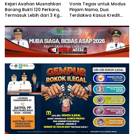
Kejari Asahan Musnahkan
Vonis Tegas untuk Modus
Barang Bukti 120 Perkara,
Pinjam Nama, Dua
Termasuk Lebih dari 3 Kg
Terdakwa Kasus Kredit
Sabu
Bodong FIFGROUP
Rantauprapat Dijatuhi
Hukuman