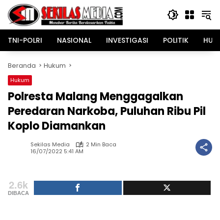
Langsung
ke
konten
TNI-POLRI
NASIONAL
INVESTIGASI
POLITIK
HUK
Beranda
Hukum
Hukum
Polresta Malang Menggagalkan
Peredaran Narkoba, Puluhan Ribu Pil
Koplo Diamankan
Sekilas Media
2 Min Baca
16/07/2022 5:41 AM
2.6k
DIBACA