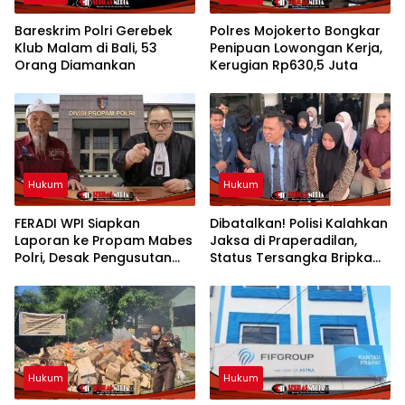
Bareskrim Polri Gerebek
Polres Mojokerto Bongkar
Klub Malam di Bali, 53
Penipuan Lowongan Kerja,
Orang Diamankan
Kerugian Rp630,5 Juta
Hukum
Hukum
FERADI WPI Siapkan
Dibatalkan! Polisi Kalahkan
Laporan ke Propam Mabes
Jaksa di Praperadilan,
Polri, Desak Pengusutan
Status Tersangka Bripka
Tuntas Dugaan Dalang
YML Gugur dan Segera
Penculikan Aktivis
dibebaskan
Kesehatan UUN
Hukum
Hukum