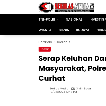
Langsung
ke
konten
TNI-POLRI
NASIONAL
INVESTIG
WISATA
BISNIS
BUDAYA
HIBU
Beranda
Daerah
Daerah
Serap Keluhan Dan
Masyarakat, Polre
Curhat
Sekilas Media
3 Min Baca
10/02/2023 12:46 PM