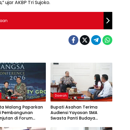
 ujar AKBP Tri Sujoko.
maan
h
Daerah
ota Malang Paparkan
Bupati Asahan Terima
gi Pembangunan
Audiensi Yayasan SMA
njutan di Forum
Swasta Panti Budaya
al CNN Indonesia
Kisaran, Apresiasi Prestasi
Grace Natalie Sagala