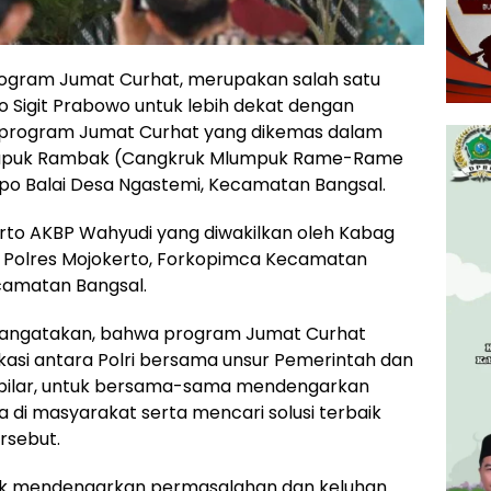
ogram Jumat Curhat, merupakan salah satu
yo Sigit Prabowo untuk lebih dekat dengan
), program Jumat Curhat yang dikemas dalam
 Krupuk Rambak (Cangkruk Mlumpuk Rame-Rame
po Balai Desa Ngastemi, Kecamatan Bangsal.
kerto AKBP Wahyudi yang diwakilkan oleh Kabag
a Polres Mojokerto, Forkopimca Kecamatan
camatan Bangsal.
angatakan, bahwa program Jumat Curhat
kasi antara Polri bersama unsur Pemerintah dan
ga pilar, untuk bersama-sama mendengarkan
di masyarakat serta mencari solusi terbaik
rsebut.
tuk mendengarkan permasalahan dan keluhan