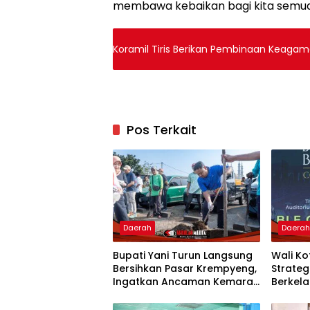
membawa kebaikan bagi kita semua,”
Koramil Tiris Berikan Pembinaan Keaga
Pos Terkait
Daerah
Daera
Bupati Yani Turun Langsung
Wali K
Bersihkan Pasar Krempyeng,
Strate
Ingatkan Ancaman Kemarau
Berkela
Panjang
Nasion