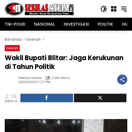
Langsung
ke
konten
TNI-POLRI
NASIONAL
INVESTIGASI
POLITIK
HUK
Beranda
Daerah
Daerah
Wakil Bupati Blitar: Jaga Kerukunan
di Tahun Politik
Sekilas Media
2 Min Baca
24/04/2023 1:27 PM
2.1k
DIBACA