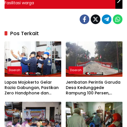
Fasilitasi warga
Pos Terkait
Daerah
Daerah
Lapas Mojokerto Gelar
Jembatan Perintis Garuda
Razia Gabungan, Pastikan
Desa Kedunggede
Zero Handphone dan
Rampung 100 Persen,
Narkoba
Permudah Mobilitas dan
Dongkrak Aktivitas Warga