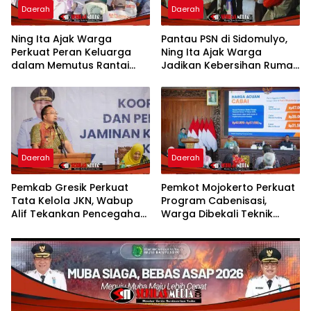
Daerah
Daerah
Ning Ita Ajak Warga
Pantau PSN di Sidomulyo,
Perkuat Peran Keluarga
Ning Ita Ajak Warga
dalam Memutus Rantai
Jadikan Kebersihan Rumah
Penyalahgunaan Narkoba
sebagai Budaya Hidup
Sehat
Daerah
Daerah
Pemkab Gresik Perkuat
Pemkot Mojokerto Perkuat
Tata Kelola JKN, Wabup
Program Cabenisasi,
Alif Tekankan Pencegahan
Warga Dibekali Teknik
Fraud
Budidaya Cabai dan
Peluang Usaha