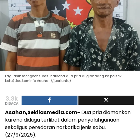
Lagi asik mengkonsumsi narkoba dua pria di glandang ke polsek
kota(doc:kominfo Asahan//jusrianto)
3.3k
DIBACA
Asahan,Sekilasmedia.com-
Dua pria diamankan
karena diduga terlibat dalam penyalahgunaan
sekaligus peredaran narkotika jenis sabu,
(27/9/2025).