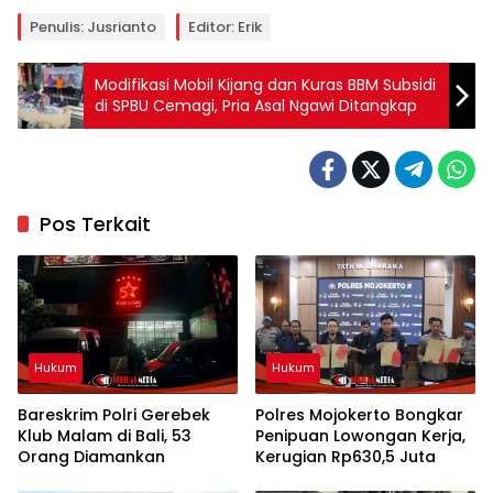
Penulis: Jusrianto
Editor: Erik
Modifikasi Mobil Kijang dan Kuras BBM Subsidi
di SPBU Cemagi, Pria Asal Ngawi Ditangkap
Pos Terkait
Hukum
Hukum
Bareskrim Polri Gerebek
Polres Mojokerto Bongkar
Klub Malam di Bali, 53
Penipuan Lowongan Kerja,
Orang Diamankan
Kerugian Rp630,5 Juta