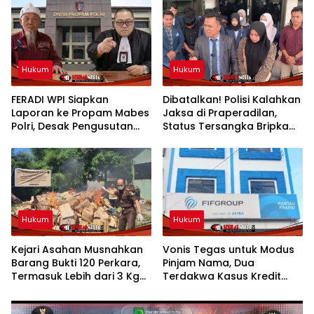
Hukum
Hukum
FERADI WPI Siapkan
Dibatalkan! Polisi Kalahkan
Laporan ke Propam Mabes
Jaksa di Praperadilan,
Polri, Desak Pengusutan
Status Tersangka Bripka
Tuntas Dugaan Dalang
YML Gugur dan Segera
Penculikan Aktivis
dibebaskan
Kesehatan UUN
Hukum
Hukum
Kejari Asahan Musnahkan
Vonis Tegas untuk Modus
Barang Bukti 120 Perkara,
Pinjam Nama, Dua
Termasuk Lebih dari 3 Kg
Terdakwa Kasus Kredit
Sabu
Bodong FIFGROUP
Rantauprapat Dijatuhi