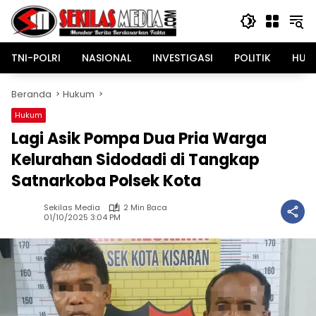
Langsung
ke
konten
TNI-POLRI
NASIONAL
INVESTIGASI
POLITIK
HUK
Beranda
Hukum
Hukum
Lagi Asik Pompa Dua Pria Warga
Kelurahan Sidodadi di Tangkap
Satnarkoba Polsek Kota
Sekilas Media
2 Min Baca
01/10/2025 3:04 PM