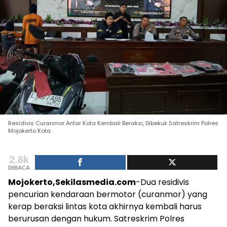
Residivis Curanmor Antar Kota Kembali Beraksi, Dibekuk Satreskrim Polres
Mojokerto Kota
2.8k
DIBACA
Mojokerto,Sekilasmedia.com
-Dua residivis
pencurian kendaraan bermotor (curanmor) yang
kerap beraksi lintas kota akhirnya kembali harus
berurusan dengan hukum. Satreskrim Polres