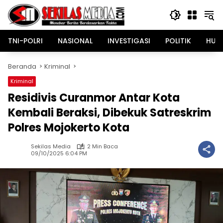
Langsung
ke
konten
TNI-POLRI
NASIONAL
INVESTIGASI
POLITIK
HUK
Beranda
Kriminal
Kriminal
Residivis Curanmor Antar Kota
Kembali Beraksi, Dibekuk Satreskrim
Polres Mojokerto Kota
Sekilas Media
2 Min Baca
09/10/2025 6:04 PM