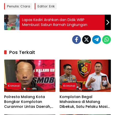
Penulis: Clara
Editor: Erik
Lapas Kediri Arahkan dan Didik WBP
Membuat Sabun Ramah Lingkungan
Pos Terkait
Kriminal
Kriminal
Polresta Malang Kota
Komplotan Begal
Bongkar Komplotan
Mahasiswa di Malang
Curanmor Lintas Daerah,
Dibekuk, Satu Pelaku Masih
Tiga Pelaku Ditangkap
Buron