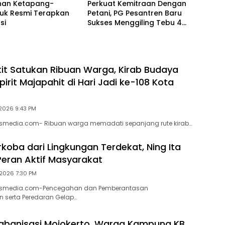
han Ketapang-
Perkuat Kemitraan Dengan
nuk Resmi Terapkan
Petani, PG Pesantren Baru
si
Sukses Menggiling Tebu 4
Juta Kuintal di Hari ke-75
it Satukan Ribuan Warga, Kirab Budaya
irit Majapahit di Hari Jadi ke-108 Kota
2026 9:43 PM
lasmedia.com- Ribuan warga memadati sepanjang rute kirab…
rkoba dari Lingkungan Terdekat, Ning Ita
eran Aktif Masyarakat
2026 7:30 PM
ilasmedia.com-Pencegahan dan Pemberantasan
 serta Peredaran Gelap…
abanisasi Mojokerto, Warga Kampung KB