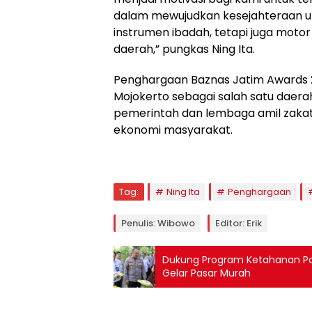
dalam mewujudkan kesejahteraan um
instrumen ibadah, tetapi juga mot
daerah,” pungkas Ning Ita.
Penghargaan Baznas Jatim Awards 2
Mojokerto sebagai salah satu daera
pemerintah dan lembaga amil zak
ekonomi masyarakat.
Tag:
Ning Ita
Penghargaan
Penulis: Wibowo
Editor: Erik
Dukung Program Ketahanan Pa
Gelar Pasar Murah