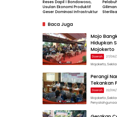
Reses Dapil I Bondowoso,
Pelabu
Usulan Ekonomi Produktif
Gilima
Geser Dominasi Infrastruktur
Sterilisa
Baca Juga
Mojo Bangk
Hidupkan Sp
Mojokerto
Daerah
27/06/
Mojokerto, Seki
Perangi Na
Tekankan P
Daerah
22/06/
Mojokerto ,Sek
Penyalahgunaan
Gerakan C