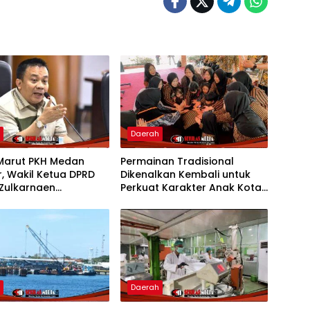
h
Daerah
Marut PKH Medan
Permainan Tradisional
, Wakil Ketua DPRD
Dikenalkan Kembali untuk
Zulkarnaen
Perkuat Karakter Anak Kota
yakan Keseriusan
Mojokerto
Salurkan Bansos
h
Daerah