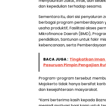
menyalurkan zakat, infak, dan sede
dan kepedulian terhadap sesama.
Sementara itu, dari sisi penyaluran
berbagai program pemberdayaan yang
usaha produktif, Fasilitasi akses p
Mikrofinance Daerah (BMD), Progr
pendidikan, Santunan untuk fakir mi
kebencanaan, serta Pemberdayaan
BACA JUGA :
Tingkatkan Iman 
Pasuruan Pimpin Pengajian Ru
Program-program tersebut membukt
Mojokerto tidak hanya bersifat karit
dan kesejahteraan masyarakat.
“Kami berterima kasih kepada Bazna
menjadi motivasi bagi kami untuk 