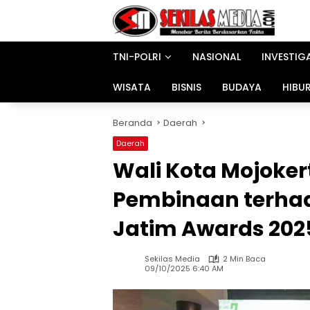
Langsung
ke
konten
TNI-POLRI
NASIONAL
INVESTIG
WISATA
BISNIS
BUDAYA
HIBU
Beranda
Daerah
Daerah
Wali Kota Mojoke
Pembinaan terha
Jatim Awards 202
Sekilas Media
2 Min Baca
09/10/2025 6:40 AM