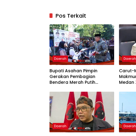
Pos Terkait
Daerah
Daera
Bupati Asahan Pimpin
Carut-
Gerakan Pembagian
Makmur
Bendera Merah Putih
Medan 
Semarakkan Bulan
Pertan
Kemerdekaan
Pemko 
Daerah
Daera