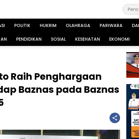
ASI
POLITIK
HUKRIM
OLAHRAGA
PARIWARA
DA
RAN
PENDIDIKAN
SOSIAL
KESEHATAN
EKONOMI
rto Raih Penghargaan
dap Baznas pada Baznas
5