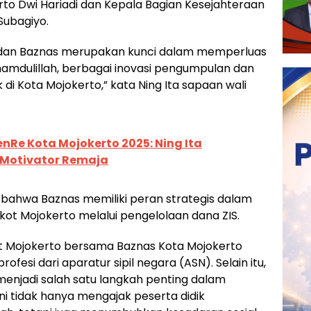
to Dwi Hariadi dan Kepala Bagian Kesejahteraan
Subagiyo.
h dan Baznas merupakan kunci dalam memperluas
amdulillah, berbagai inovasi pengumpulan dan
 di Kota Mojokerto,” kata Ning Ita sapaan wali
nRe Kota Mojokerto 2025: Ning Ita
 Motivator Remaja
n bahwa Baznas memiliki peran strategis dalam
 Mojokerto melalui pengelolaan dana ZIS.
ot Mojokerto bersama Baznas Kota Mojokerto
fesi dari aparatur sipil negara (ASN). Selain itu,
 menjadi salah satu langkah penting dalam
ini tidak hanya mengajak peserta didik