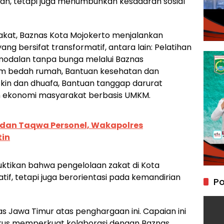
kah, tetapi juga menumbuhkan kesadaran sosial
 zakat, Baznas Kota Mojokerto menjalankan
 bersifat transformatif, antara lain: Pelatihan
ermodalan tanpa bunga melalui Baznas
am bedah rumah, Bantuan kesehatan dan
skin dan dhuafa, Bantuan tanggap darurat
 ekonomi masyarakat berbasis UMKM.
dan Taqwa Personel, Wakapolres
tin
ikan bahwa pengelolaan zakat di Kota
atif, tetapi juga berorientasi pada kemandirian
Po
s Jawa Timur atas penghargaan ini. Capaian ini
terus memperkuat kolaborasi dengan Baznas