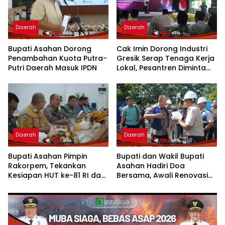
Daerah
Daerah
Bupati Asahan Dorong
Cak Imin Dorong Industri
Penambahan Kuota Putra-
Gresik Serap Tenaga Kerja
Putri Daerah Masuk IPDN
Lokal, Pesantren Diminta
Jadi Pusat Pemberdayaan
Daerah
Daerah
Bupati Asahan Pimpin
Bupati dan Wakil Bupati
Rakorpem, Tekankan
Asahan Hadiri Doa
Kesiapan HUT ke-81 RI dan
Bersama, Awali Renovasi
Penyusunan Program
Gedung Kantor Imigrasi
Prioritas 2027