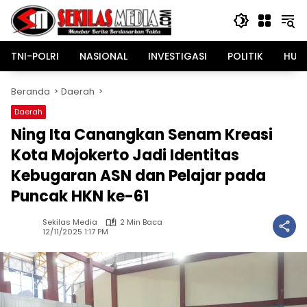
Langsung
ke
konten
TNI-POLRI
NASIONAL
INVESTIGASI
POLITIK
HUK
Beranda
Daerah
Daerah
Ning Ita Canangkan Senam Kreasi
Kota Mojokerto Jadi Identitas
Kebugaran ASN dan Pelajar pada
Puncak HKN ke-61
Sekilas Media
2 Min Baca
12/11/2025 1:17 PM