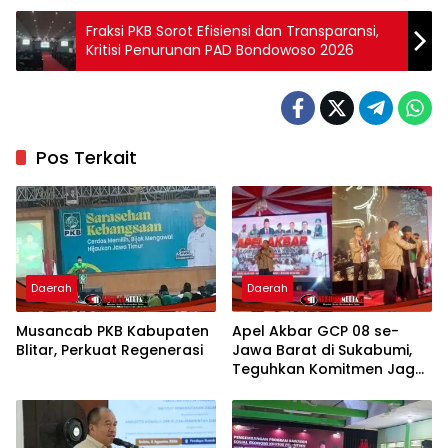
Fraksi PKB Sorot Efisiensi dan Transparansi,
Kritisi Penurunan PAD Bondowoso 2026
Pos Terkait
Daerah
Daerah
Musancab PKB Kabupaten
Apel Akbar GCP 08 se-
Blitar, Perkuat Regenerasi
Jawa Barat di Sukabumi,
Teguhkan Komitmen Jaga
NKRI