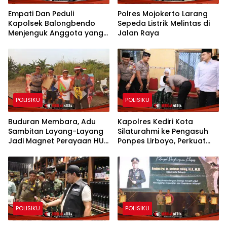
Empati Dan Peduli
Polres Mojokerto Larang
Kapolsek Balongbendo
Sepeda Listrik Melintas di
Menjenguk Anggota yang
Jalan Raya
Sakit
POLISIKU
POLISIKU
Buduran Membara, Adu
Kapolres Kediri Kota
Sambitan Layang-Layang
Silaturahmi ke Pengasuh
Jadi Magnet Perayaan HUT
Ponpes Lirboyo, Perkuat
RI ke-81
Sinergi Polri dan Ulama
POLISIKU
POLISIKU