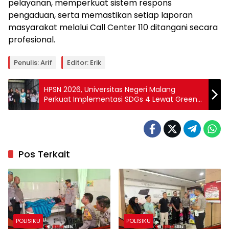
pelayanan, memperkuat sistem respons
pengaduan, serta memastikan setiap laporan
masyarakat melalui Call Center 110 ditangani secara
profesional.
Penulis: Arif
Editor: Erik
HPSN 2026, Universitas Negeri Malang
Perkuat Implementasi SDGs 4 Lewat Green
Education di TPST
Pos Terkait
POLISIKU
POLISIKU