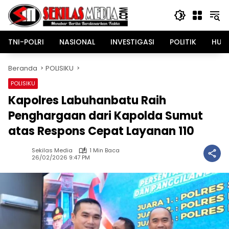
Langsung
ke
konten
TNI-POLRI
NASIONAL
INVESTIGASI
POLITIK
HUK
Beranda
POLISIKU
POLISIKU
Kapolres Labuhanbatu Raih
Penghargaan dari Kapolda Sumut
atas Respons Cepat Layanan 110
Sekilas Media
1 Min Baca
26/02/2026 9:47 PM