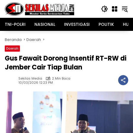
Langsung
ke
konten
TNI-POLRI
NASIONAL
INVESTIGASI
POLITIK
HUK
Beranda
Daerah
Daerah
Gus Fawait Dorong Insentif RT-RW di
Jember Cair Tiap Bulan
Sekilas Media
2 Min Baca
10/03/2026 12:23 PM