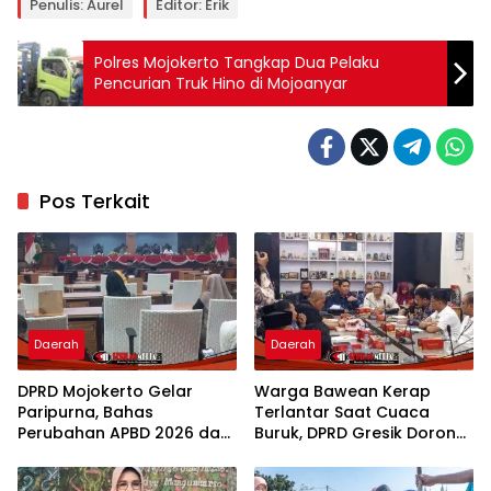
Penulis: Aurel
Editor: Erik
Polres Mojokerto Tangkap Dua Pelaku
Pencurian Truk Hino di Mojoanyar
Pos Terkait
Daerah
Daerah
DPRD Mojokerto Gelar
Warga Bawean Kerap
Paripurna, Bahas
Terlantar Saat Cuaca
Perubahan APBD 2026 dan
Buruk, DPRD Gresik Dorong
Empat Ranperda
Penambahan Armada