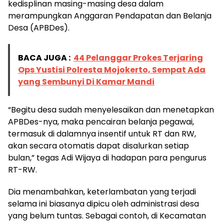
kedisplinan masing-masing desa dalam
merampungkan Anggaran Pendapatan dan Belanja
Desa (APBDes).
BACA JUGA :
44 Pelanggar Prokes Terjaring
Ops Yustisi Polresta Mojokerto, Sempat Ada
yang Sembunyi Di Kamar Mandi
“Begitu desa sudah menyelesaikan dan menetapkan
APBDes-nya, maka pencairan belanja pegawai,
termasuk di dalamnya insentif untuk RT dan RW,
akan secara otomatis dapat disalurkan setiap
bulan,” tegas Adi Wijaya di hadapan para pengurus
RT-RW.
Dia menambahkan, keterlambatan yang terjadi
selama ini biasanya dipicu oleh administrasi desa
yang belum tuntas. Sebagai contoh, di Kecamatan