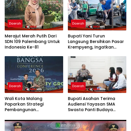
Daerah
Daerah
Merajut Merah Putih Dari
Bupati Yani Turun
SDN 109 Palembang Untuk
Langsung Bersihkan Pasar
Indonesia Ke-81
Krempyeng, Ingatkan
Ancaman Kemarau
Panjang
Daerah
Daerah
Wali Kota Malang
Bupati Asahan Terima
Paparkan Strategi
Audiensi Yayasan SMA
Pembangunan
Swasta Panti Budaya
Berkelanjutan di Forum
Kisaran, Apresiasi Prestasi
Nasional CNN Indonesia
Grace Natalie Sagala