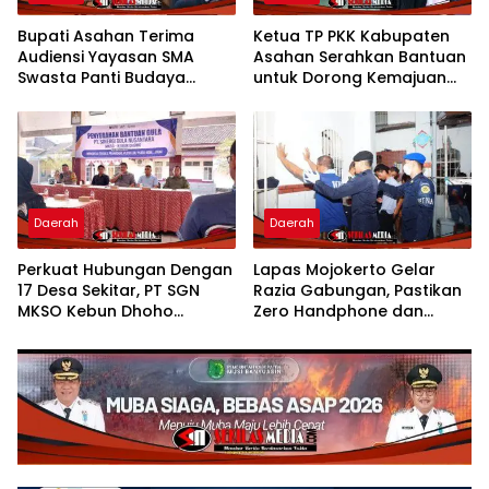
Bupati Asahan Terima
Ketua TP PKK Kabupaten
Audiensi Yayasan SMA
Asahan Serahkan Bantuan
Swasta Panti Budaya
untuk Dorong Kemajuan
Kisaran, Apresiasi Prestasi
Usaha Poklak Kelurahan
Grace Natalie Sagala
Sentang
Daerah
Daerah
Perkuat Hubungan Dengan
Lapas Mojokerto Gelar
17 Desa Sekitar, PT SGN
Razia Gabungan, Pastikan
MKSO Kebun Dhoho
Zero Handphone dan
Kembali Salurkan Bantuan
Narkoba
Gula