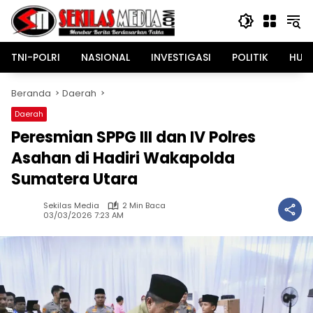
Langsung
ke
konten
TNI-POLRI
NASIONAL
INVESTIGASI
POLITIK
HUK
Beranda
Daerah
Daerah
Peresmian SPPG III dan IV Polres
Asahan di Hadiri Wakapolda
Sumatera Utara
Sekilas Media
2 Min Baca
03/03/2026 7:23 AM