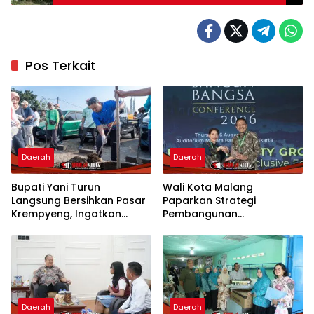
Pos Terkait
Daerah
Daerah
Bupati Yani Turun
Wali Kota Malang
Langsung Bersihkan Pasar
Paparkan Strategi
Krempyeng, Ingatkan
Pembangunan
Ancaman Kemarau
Berkelanjutan di Forum
Panjang
Nasional CNN Indonesia
Daerah
Daerah