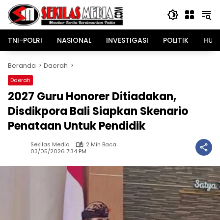
Langsung
ke
konten
TNI-POLRI
NASIONAL
INVESTIGASI
POLITIK
HUK
Beranda
Daerah
Daerah
2027 Guru Honorer Ditiadakan,
Disdikpora Bali Siapkan Skenario
Penataan Untuk Pendidik
Sekilas Media
2 Min Baca
03/05/2026 7:34 PM