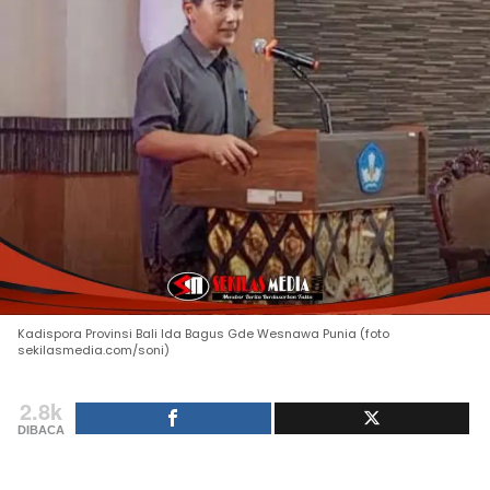
Kadispora Provinsi Bali Ida Bagus Gde Wesnawa Punia (foto
sekilasmedia.com/soni)
2.8k
DIBACA