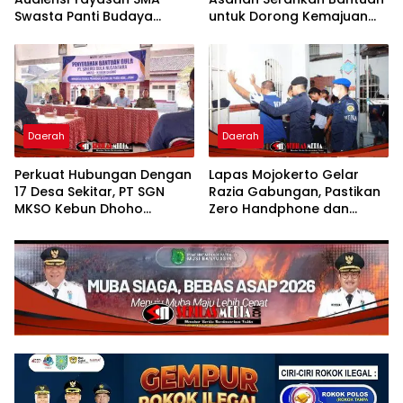
Swasta Panti Budaya
untuk Dorong Kemajuan
Kisaran, Apresiasi Prestasi
Usaha Poklak Kelurahan
Grace Natalie Sagala
Sentang
Daerah
Daerah
Perkuat Hubungan Dengan
Lapas Mojokerto Gelar
17 Desa Sekitar, PT SGN
Razia Gabungan, Pastikan
MKSO Kebun Dhoho
Zero Handphone dan
Kembali Salurkan Bantuan
Narkoba
Gula