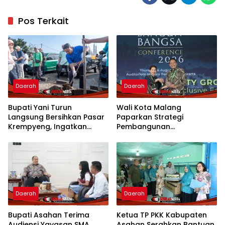
Pos Terkait
Daerah
Daerah
Bupati Yani Turun
Wali Kota Malang
Langsung Bersihkan Pasar
Paparkan Strategi
Krempyeng, Ingatkan
Pembangunan
Ancaman Kemarau
Berkelanjutan di Forum
Panjang
Nasional CNN Indonesia
Daerah
Daerah
Bupati Asahan Terima
Ketua TP PKK Kabupaten
Audiensi Yayasan SMA
Asahan Serahkan Bantuan