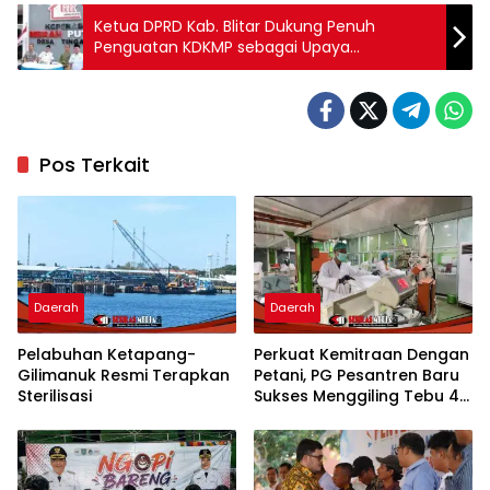
Ketua DPRD Kab. Blitar Dukung Penuh
Penguatan KDKMP sebagai Upaya
Mendorong Kemandirian Ekonomi
Masyarakat
Pos Terkait
Daerah
Daerah
Pelabuhan Ketapang-
Perkuat Kemitraan Dengan
Gilimanuk Resmi Terapkan
Petani, PG Pesantren Baru
Sterilisasi
Sukses Menggiling Tebu 4
Juta Kuintal di Hari ke-75