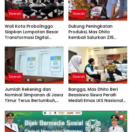
Daerah
Daerah
Wali Kota Probolinggo
Dukung Peningkatan
Siapkan Lompatan Besar
Produksi, Mas Dhito
Transformasi Digital
Kembali Salurkan 216
Pelayanan Publik
Bantuan Pertanian Bagi
Petani
Daerah
Daerah
Jumlah Rekening dan
Bangga, Mas Dhito Beri
Nominal Simpanan di Jawa
Beasiswa Siswa Peraih
Timur Terus Bertumbuh,
Medali Emas LKS Nasional
menunjukan Kuatnya Basis
2026
Menabung Nasabah