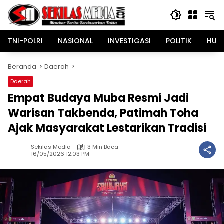
Langsung
ke
konten
TNI-POLRI
NASIONAL
INVESTIGASI
POLITIK
HUK
Beranda
Daerah
Daerah
Empat Budaya Muba Resmi Jadi
Warisan Takbenda, Patimah Toha
Ajak Masyarakat Lestarikan Tradisi
Sekilas Media
3 Min Baca
16/05/2026 12:03 PM