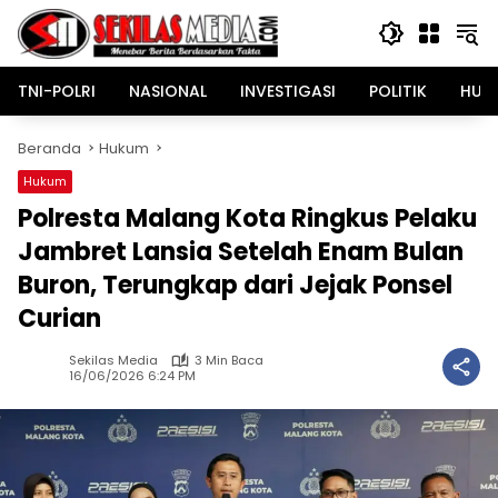
Langsung
ke
konten
TNI-POLRI
NASIONAL
INVESTIGASI
POLITIK
HUK
Beranda
Hukum
Hukum
Polresta Malang Kota Ringkus Pelaku
Jambret Lansia Setelah Enam Bulan
Buron, Terungkap dari Jejak Ponsel
Curian
Sekilas Media
3 Min Baca
16/06/2026 6:24 PM