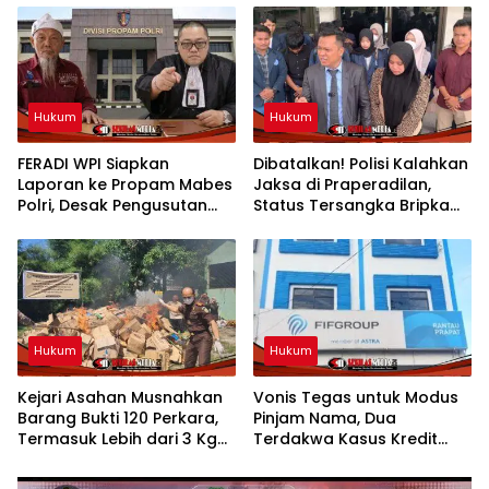
Hukum
Hukum
FERADI WPI Siapkan
Dibatalkan! Polisi Kalahkan
Laporan ke Propam Mabes
Jaksa di Praperadilan,
Polri, Desak Pengusutan
Status Tersangka Bripka
Tuntas Dugaan Dalang
YML Gugur dan Segera
Penculikan Aktivis
dibebaskan
Kesehatan UUN
Hukum
Hukum
Kejari Asahan Musnahkan
Vonis Tegas untuk Modus
Barang Bukti 120 Perkara,
Pinjam Nama, Dua
Termasuk Lebih dari 3 Kg
Terdakwa Kasus Kredit
Sabu
Bodong FIFGROUP
Rantauprapat Dijatuhi