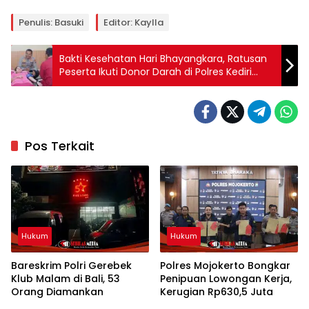
Penulis: Basuki
Editor: Kaylla
Bakti Kesehatan Hari Bhayangkara, Ratusan
Peserta Ikuti Donor Darah di Polres Kediri
Terlihat Kapolres Kediri AKBP.Bramastyo
beserta Istri
Pos Terkait
Hukum
Hukum
Bareskrim Polri Gerebek
Polres Mojokerto Bongkar
Klub Malam di Bali, 53
Penipuan Lowongan Kerja,
Orang Diamankan
Kerugian Rp630,5 Juta