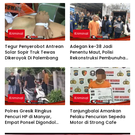
Kriminal
Kriminal
Tegur Penyerobot Antrean
Adegan ke-38 Jadi
Solar Sopir Truk Tewas
Penentu Maut, Polisi
Dikeroyok Di Palembang
Rekonstruksi Pembunuhan
Sadis di Mojokerto
Kriminal
Kriminal
Polres Gresik Ringkus
Tanjungbalai Amankan
Pencuri HP di Manyar,
Pelaku Pencurian Sepeda
Empat Ponsel Digondol
Motor di Strong Cafe
Saat Pesta Ulang Tahun