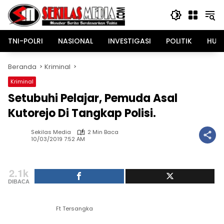
Langsung
ke
konten
TNI-POLRI
NASIONAL
INVESTIGASI
POLITIK
HUK
Beranda
Kriminal
Kriminal
Setubuhi Pelajar, Pemuda Asal
Kutorejo Di Tangkap Polisi.
Sekilas Media
2 Min Baca
10/03/2019 7:52 AM
2.1k
DIBACA
Ft Tersangka