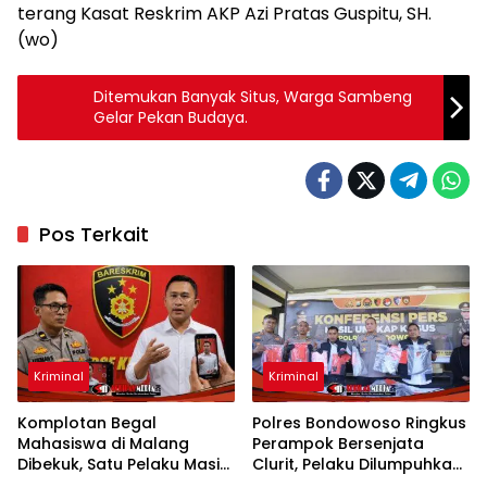
terang Kasat Reskrim AKP Azi Pratas Guspitu, SH.
(wo)
Ditemukan Banyak Situs, Warga Sambeng
Gelar Pekan Budaya.
Pos Terkait
Kriminal
Kriminal
Komplotan Begal
Polres Bondowoso Ringkus
Mahasiswa di Malang
Perampok Bersenjata
Dibekuk, Satu Pelaku Masih
Clurit, Pelaku Dilumpuhkan
Buron
Saat Melawan