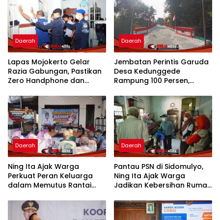
Daerah
Daerah
Lapas Mojokerto Gelar
Jembatan Perintis Garuda
Razia Gabungan, Pastikan
Desa Kedunggede
Zero Handphone dan
Rampung 100 Persen,
Narkoba
Permudah Mobilitas dan
Dongkrak Aktivitas Warga
Daerah
Daerah
Ning Ita Ajak Warga
Pantau PSN di Sidomulyo,
Perkuat Peran Keluarga
Ning Ita Ajak Warga
dalam Memutus Rantai
Jadikan Kebersihan Rumah
Penyalahgunaan Narkoba
sebagai Budaya Hidup
Sehat