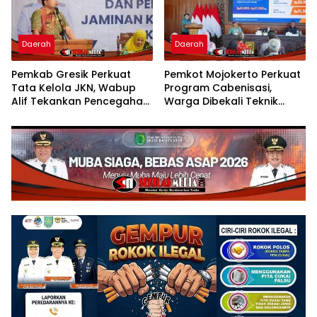
Daerah
Daerah
Pemkab Gresik Perkuat
Pemkot Mojokerto Perkuat
Tata Kelola JKN, Wabup
Program Cabenisasi,
Alif Tekankan Pencegahan
Warga Dibekali Teknik
Fraud
Budidaya Cabai dan
Peluang Usaha