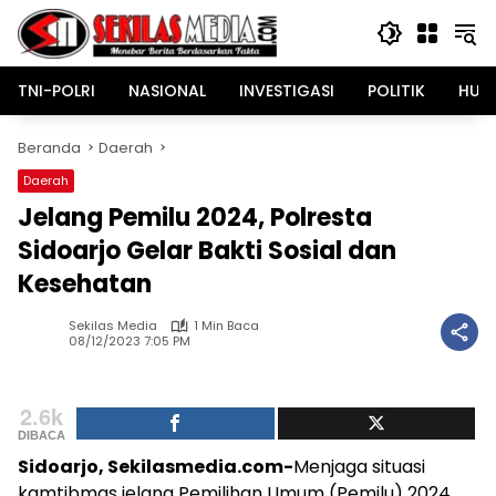
Langsung
ke
konten
TNI-POLRI
NASIONAL
INVESTIGASI
POLITIK
HUK
Beranda
Daerah
Daerah
Jelang Pemilu 2024, Polresta
Sidoarjo Gelar Bakti Sosial dan
Kesehatan
Sekilas Media
1 Min Baca
08/12/2023 7:05 PM
2.6k
DIBACA
Sidoarjo, Sekilasmedia.com-
Menjaga situasi
kamtibmas jelang Pemilihan Umum (Pemilu) 2024