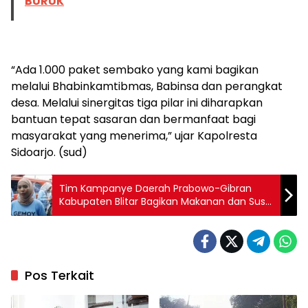
BURUK
“Ada 1.000 paket sembako yang kami bagikan
melalui Bhabinkamtibmas, Babinsa dan perangkat
desa. Melalui sinergitas tiga pilar ini diharapkan
bantuan tepat sasaran dan bermanfaat bagi
masyarakat yang menerima,” ujar Kapolresta
Sidoarjo. (sud)
Tim Kampanye Daerah Prabowo-Gibran
Kabupaten Blitar Bagikan Makanan dan Susu
Gratis untuk Tangani Stunting di Blitar
Pos Terkait