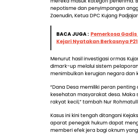
mereka masuk kategori penerima.
nepotisme dan penyimpangan anggar
Zaenudin, Ketua DPC Kujang Padja
BACA JUGA :
Pemerkosa Gadis R
Kejari Nyatakan Berkasnya P21
Menurut hasil investigasi ormas Kuj
dimark-up melalui sistem pelaporan 
menimbulkan kerugian negara dan k
“Dana Desa memiliki peran penting
kesehatan masyarakat desa. Maka 
rakyat kecil,” tambah Nur Rohmatull
Kasus ini kini tengah ditangani Kej
aparat penegak hukum dapat mengus
memberi efek jera bagi oknum yang 