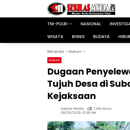
Langsung
ke
konten
TNI-POLRI
NASIONAL
INVESTIG
WISATA
BISNIS
BUDAYA
HIBU
Beranda
Hukum
Hukum
Dugaan Penyelew
Tujuh Desa di Sub
Kejaksaan
Sekilas Media
2 Min Baca
08/06/2025 10:36 AM