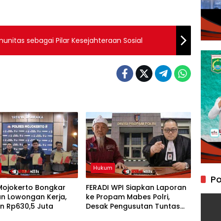
itas sebagai Pilar Kesejahteraan Sosial
Hukum
Po
Mojokerto Bongkar
FERADI WPI Siapkan Laporan
an Lowongan Kerja,
ke Propam Mabes Polri,
n Rp630,5 Juta
Desak Pengusutan Tuntas
Dugaan Dalang Penculikan