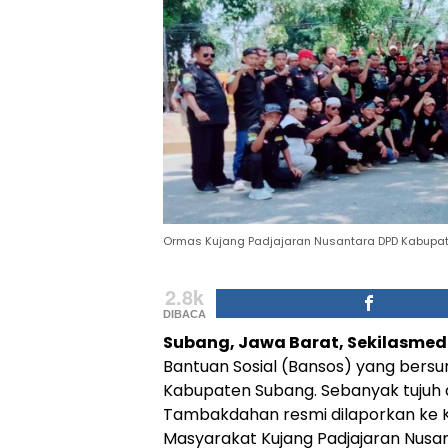
Ormas Kujang Padjajaran Nusantara DPD Kabupate
2.8k
DIBACA
Subang, Jawa Barat, Sekilasme
Bantuan Sosial (Bansos) yang bers
Kabupaten Subang. Sebanyak tujuh
Tambakdahan resmi dilaporkan ke K
Masyarakat Kujang Padjajaran Nus