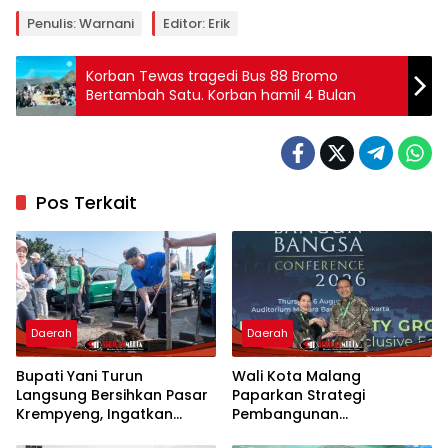
Penulis: Warnani
Editor: Erik
Korban Tewas tragedi Bus 88 Bromo
Bertambah Satu. Korban hamil 4 Bulan
Pos Terkait
Daerah
Daerah
Bupati Yani Turun
Wali Kota Malang
Langsung Bersihkan Pasar
Paparkan Strategi
Krempyeng, Ingatkan
Pembangunan
Ancaman Kemarau
Berkelanjutan di Forum