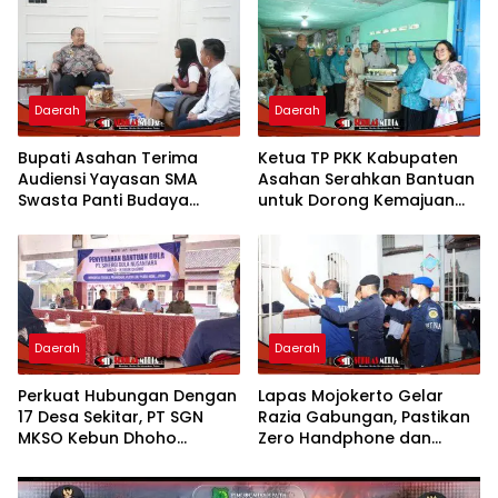
Panjang
Nasional CNN Indonesia
Daerah
Daerah
Bupati Asahan Terima
Ketua TP PKK Kabupaten
Audiensi Yayasan SMA
Asahan Serahkan Bantuan
Swasta Panti Budaya
untuk Dorong Kemajuan
Kisaran, Apresiasi Prestasi
Usaha Poklak Kelurahan
Grace Natalie Sagala
Sentang
Daerah
Daerah
Perkuat Hubungan Dengan
Lapas Mojokerto Gelar
17 Desa Sekitar, PT SGN
Razia Gabungan, Pastikan
MKSO Kebun Dhoho
Zero Handphone dan
Kembali Salurkan Bantuan
Narkoba
Gula