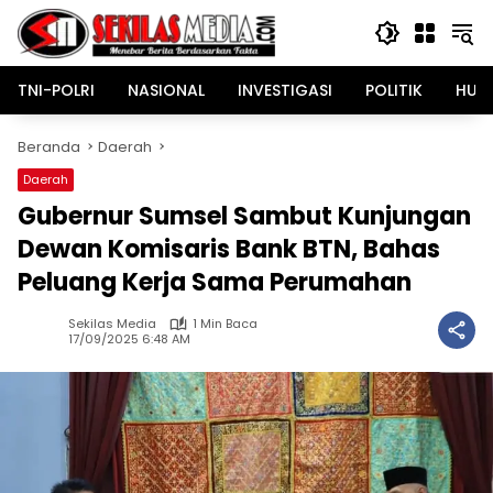
Langsung
ke
konten
TNI-POLRI
NASIONAL
INVESTIGASI
POLITIK
HUK
Beranda
Daerah
Daerah
Gubernur Sumsel Sambut Kunjungan
Dewan Komisaris Bank BTN, Bahas
Peluang Kerja Sama Perumahan
Sekilas Media
1 Min Baca
17/09/2025 6:48 AM