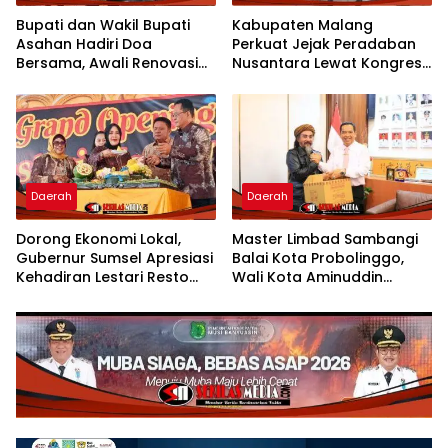
Bupati dan Wakil Bupati
Kabupaten Malang
Asahan Hadiri Doa
Perkuat Jejak Peradaban
Bersama, Awali Renovasi
Nusantara Lewat Kongres
Gedung Kantor Imigrasi
Kebudayaan
Daerah
Daerah
Dorong Ekonomi Lokal,
Master Limbad Sambangi
Gubernur Sumsel Apresiasi
Balai Kota Probolinggo,
Kehadiran Lestari Resto
Wali Kota Aminuddin
Dengan Promo Grand
Sambut Hangat Kunjungan
Opening 50%
Silaturahmi