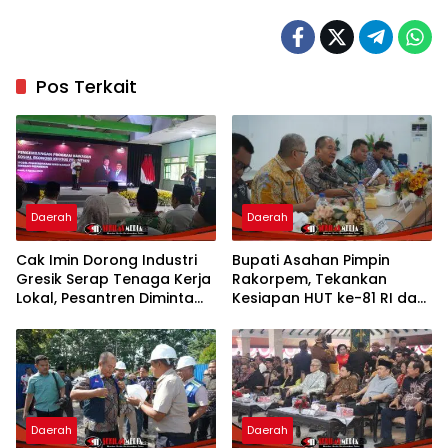
Pos Terkait
Daerah
Daerah
Cak Imin Dorong Industri
Bupati Asahan Pimpin
Gresik Serap Tenaga Kerja
Rakorpem, Tekankan
Lokal, Pesantren Diminta
Kesiapan HUT ke-81 RI dan
Jadi Pusat Pemberdayaan
Penyusunan Program
Prioritas 2027
Daerah
Daerah