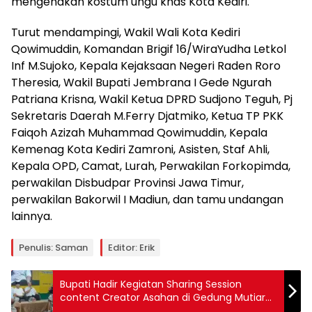
mengenakan kostum ungu khas Kota Kediri.
Turut mendampingi, Wakil Wali Kota Kediri
Qowimuddin, Komandan Brigif 16/WiraYudha Letkol
Inf M.Sujoko, Kepala Kejaksaan Negeri Raden Roro
Theresia, Wakil Bupati Jembrana I Gede Ngurah
Patriana Krisna, Wakil Ketua DPRD Sudjono Teguh, Pj
Sekretaris Daerah M.Ferry Djatmiko, Ketua TP PKK
Faiqoh Azizah Muhammad Qowimuddin, Kepala
Kemenag Kota Kediri Zamroni, Asisten, Staf Ahli,
Kepala OPD, Camat, Lurah, Perwakilan Forkopimda,
perwakilan Disbudpar Provinsi Jawa Timur,
perwakilan Bakorwil I Madiun, dan tamu undangan
lainnya.
Penulis: Saman
Editor: Erik
Bupati Hadir Kegiatan Sharing Session
content Creator Asahan di Gedung Mutiara
Kisaran