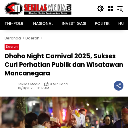
Langsung
ke
konten
TNI-POLRI
NASIONAL
INVESTIGASI
POLITIK
HUK
Beranda
Daerah
Daerah
Dhoho Night Carnival 2025, Sukses
Curi Perhatian Publik dan Wisatawan
Mancanegara
Sekilas Media
3 Min Baca
16/11/2025 10:07 AM