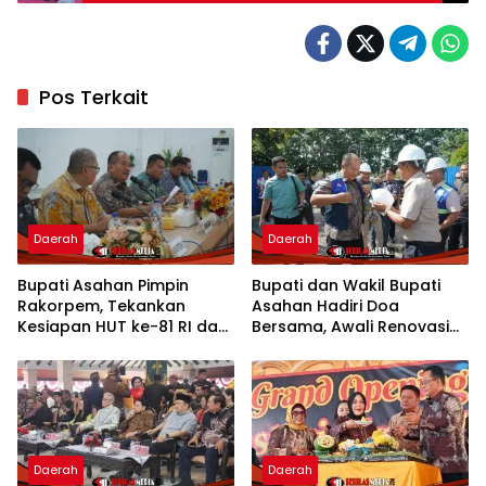
Kondusivitas
Pos Terkait
Daerah
Daerah
Bupati Asahan Pimpin
Bupati dan Wakil Bupati
Rakorpem, Tekankan
Asahan Hadiri Doa
Kesiapan HUT ke-81 RI dan
Bersama, Awali Renovasi
Penyusunan Program
Gedung Kantor Imigrasi
Prioritas 2027
Daerah
Daerah