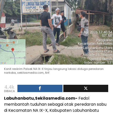
Kanit reskrim Polsek NA IX-X tinjau langsung lokasi diduga peredaran
narkoba, sekilasmedia.com, Arif
4.4k
DIBACA
Labuhanbatu,Sekilasmedia.com-
Fedol
membantah tuduhan sebagai otak peredaran sabu
di Kecamatan NA IX-X, Kabupaten Labuhanbatu