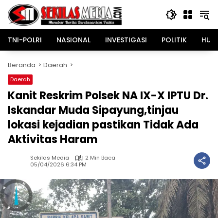
Langsung
ke
konten
TNI-POLRI
NASIONAL
INVESTIGASI
POLITIK
HUK
Beranda
Daerah
Daerah
Kanit Reskrim Polsek NA IX-X IPTU Dr.
Iskandar Muda Sipayung,tinjau
lokasi kejadian pastikan Tidak Ada
Aktivitas Haram
Sekilas Media
2 Min Baca
05/04/2026 6:34 PM