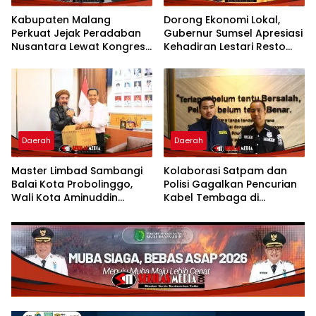
Kabupaten Malang
Dorong Ekonomi Lokal,
Perkuat Jejak Peradaban
Gubernur Sumsel Apresiasi
Nusantara Lewat Kongres
Kehadiran Lestari Resto
Kebudayaan
Dengan Promo Grand
Opening 50%
Daerah
Daerah
Master Limbad Sambangi
Kolaborasi Satpam dan
Balai Kota Probolinggo,
Polisi Gagalkan Pencurian
Wali Kota Aminuddin
Kabel Tembaga di
Sambut Hangat Kunjungan
Kawasan Industri Gresik
Silaturahmi