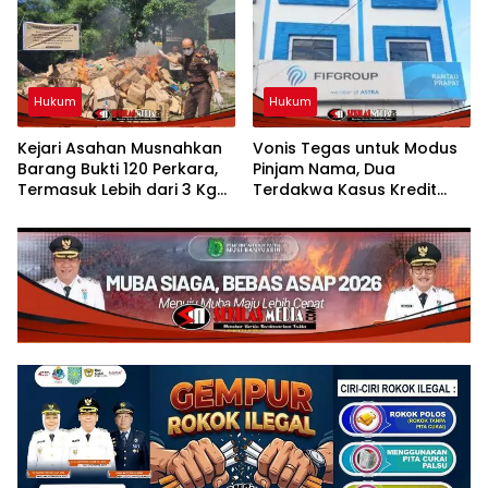
Kesehatan UUN
Hukum
Hukum
Kejari Asahan Musnahkan
Vonis Tegas untuk Modus
Barang Bukti 120 Perkara,
Pinjam Nama, Dua
Termasuk Lebih dari 3 Kg
Terdakwa Kasus Kredit
Sabu
Bodong FIFGROUP
Rantauprapat Dijatuhi
Hukuman