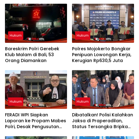
Hukum
Hukum
Bareskrim Polri Gerebek
Polres Mojokerto Bongkar
Klub Malam di Bali, 53
Penipuan Lowongan Kerja,
Orang Diamankan
Kerugian Rp630,5 Juta
Hukum
Hukum
FERADI WPI Siapkan
Dibatalkan! Polisi Kalahkan
Laporan ke Propam Mabes
Jaksa di Praperadilan,
Polri, Desak Pengusutan
Status Tersangka Bripka
Tuntas Dugaan Dalang
YML Gugur dan Segera
Penculikan Aktivis
dibebaskan