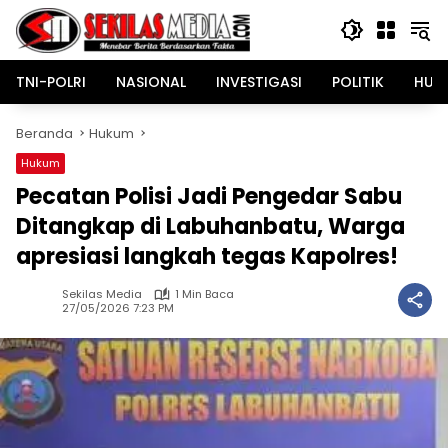
Langsung
ke
konten
TNI-POLRI
NASIONAL
INVESTIGASI
POLITIK
HUK
Beranda
Hukum
Hukum
Pecatan Polisi Jadi Pengedar Sabu
Ditangkap di Labuhanbatu, Warga
apresiasi langkah tegas Kapolres!
Sekilas Media
1 Min Baca
27/05/2026 7:23 PM