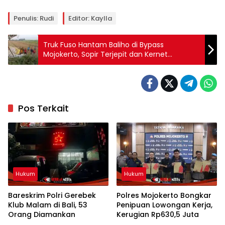
Penulis: Rudi
Editor: Kaylla
Truk Fuso Hantam Baliho di Bypass
Mojokerto, Sopir Terjepit dan Kernet
Terlempar 7 Meter
Pos Terkait
Hukum
Hukum
Bareskrim Polri Gerebek
Polres Mojokerto Bongkar
Klub Malam di Bali, 53
Penipuan Lowongan Kerja,
Orang Diamankan
Kerugian Rp630,5 Juta