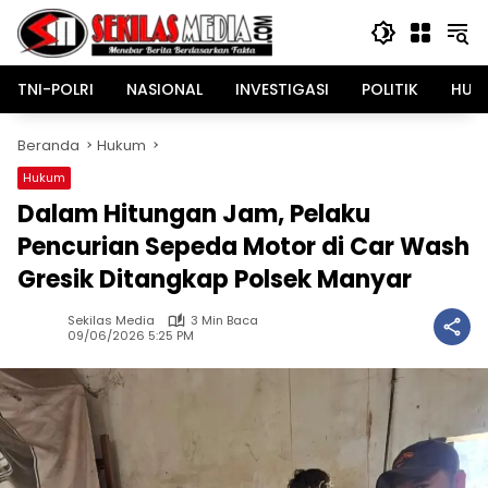
Langsung
ke
konten
TNI-POLRI
NASIONAL
INVESTIGASI
POLITIK
HUK
Beranda
Hukum
Hukum
Dalam Hitungan Jam, Pelaku
Pencurian Sepeda Motor di Car Wash
Gresik Ditangkap Polsek Manyar
Sekilas Media
3 Min Baca
09/06/2026 5:25 PM