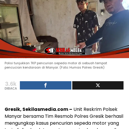
Polisi tunjukkan TKP pencurian sepeda motor di sebuah tempat
pencucian kendaraan di Manyar. (Foto: Humas Polres Gresik)
3.6k
DIBACA
Gresik, Sekilasmedia.com –
Unit Reskrim Polsek
Manyar bersama Tim Resmob Polres Gresik berhasil
mengungkap kasus pencurian sepeda motor yang