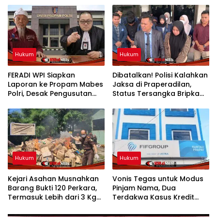
Hukum
Hukum
FERADI WPI Siapkan
Dibatalkan! Polisi Kalahkan
Laporan ke Propam Mabes
Jaksa di Praperadilan,
Polri, Desak Pengusutan
Status Tersangka Bripka
Tuntas Dugaan Dalang
YML Gugur dan Segera
Penculikan Aktivis
dibebaskan
Kesehatan UUN
Hukum
Hukum
Kejari Asahan Musnahkan
Vonis Tegas untuk Modus
Barang Bukti 120 Perkara,
Pinjam Nama, Dua
Termasuk Lebih dari 3 Kg
Terdakwa Kasus Kredit
Sabu
Bodong FIFGROUP
Rantauprapat Dijatuhi