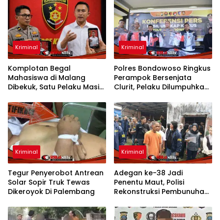
Kriminal
Kriminal
Komplotan Begal
Polres Bondowoso Ringkus
Mahasiswa di Malang
Perampok Bersenjata
Dibekuk, Satu Pelaku Masih
Clurit, Pelaku Dilumpuhkan
Buron
Saat Melawan
Kriminal
Kriminal
Tegur Penyerobot Antrean
Adegan ke-38 Jadi
Solar Sopir Truk Tewas
Penentu Maut, Polisi
Dikeroyok Di Palembang
Rekonstruksi Pembunuhan
Sadis di Mojokerto