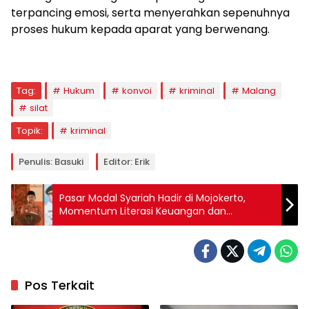
terpancing emosi, serta menyerahkan sepenuhnya
proses hukum kepada aparat yang berwenang.
Tag:
Hukum
konvoi
kriminal
Malang
silat
Topik:
kriminal
Penulis: Basuki
Editor: Erik
Pasar Modal Syariah Hadir di Mojokerto,
Momentum Literasi Keuangan dan
Pemberdayaan Umat
Pos Terkait