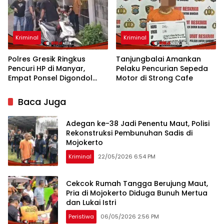
Kriminal
Kriminal
Polres Gresik Ringkus
Tanjungbalai Amankan
Pencuri HP di Manyar,
Pelaku Pencurian Sepeda
Empat Ponsel Digondol
Motor di Strong Cafe
Saat Pesta Ulang Tahun
Baca Juga
Adegan ke-38 Jadi Penentu Maut, Polisi
Rekonstruksi Pembunuhan Sadis di
Mojokerto
Kriminal
22/05/2026 6:54 PM
Cekcok Rumah Tangga Berujung Maut,
Pria di Mojokerto Diduga Bunuh Mertua
dan Lukai Istri
Peristiwa
06/05/2026 2:56 PM