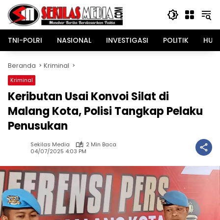
Langsung
ke
konten
TNI-POLRI
NASIONAL
INVESTIGASI
POLITIK
HUK
Beranda
Kriminal
Kriminal
Keributan Usai Konvoi Silat di
Malang Kota, Polisi Tangkap Pelaku
Penusukan
Sekilas Media
2 Min Baca
04/07/2025 4:03 PM